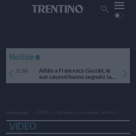
Me
Trentino
Cerca
su
Trentino
Cerca
su
Navigazione
Home
MONTAGNA
Trentino
principale
Facebook
Twitt
I
AMBIENTE
EVENTI
CRONACA
GARDA
CULTURA
PODCAST
Notizie
FOTO
Altre
11:26
Addio a Francesco Guccini, le
VIDEO
sue canzoni hanno segnato la
storia
GENERAZIONI
ITALIA-MONDO
Home page
VIDEO
Minivan in un canale, morti il...
VIDEO