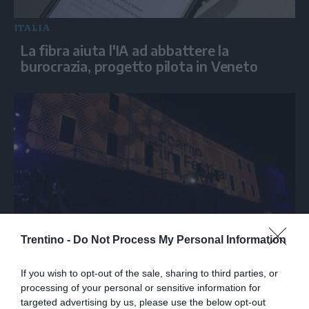
ITALIA
La fibra aiuta l'IA ad abbattere la
burocrazia, progetto pilota in Veneto
Trentino -
Do Not Process My Personal Information
SPETTACOLO
Al via il Locarno Film Festival, premiata
If you wish to opt-out of the sale, sharing to third parties, or
Isabella Rossellini con l'Excellence Award
processing of your personal or sensitive information for
targeted advertising by us, please use the below opt-out