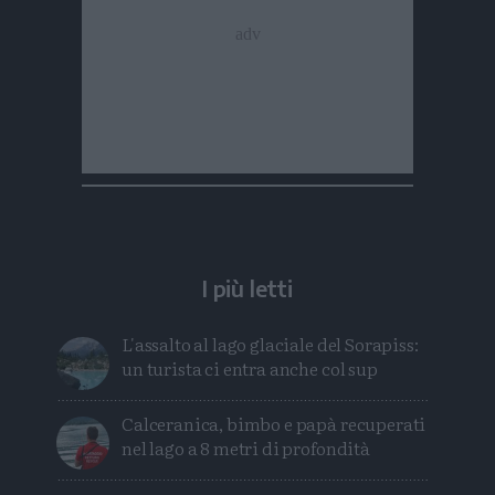
I più letti
L'assalto al lago glaciale del Sorapiss:
un turista ci entra anche col sup
Calceranica, bimbo e papà recuperati
nel lago a 8 metri di profondità