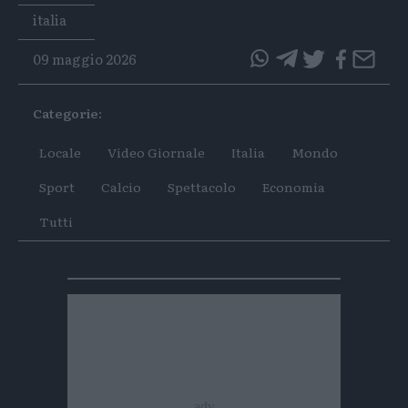
Tags
italia
09 maggio 2026
questo
questo
articolo
articolo
Categorie:
su
su
Whatsapp
Telegram
Locale
Video Giornale
Italia
Mondo
Sport
Calcio
Spettacolo
Economia
Tutti