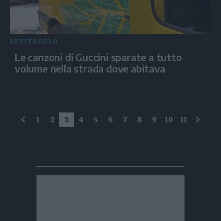
SPETTACOLO
Le canzoni di Guccini sparate a tutto
volume nella strada dove abitava
1
2
3
4
5
6
7
8
9
10
11
precedente
succe