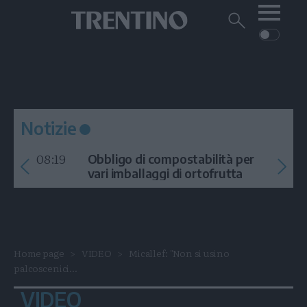
Me
Trentino
Cerca
su
Trentino
Cerca
su
Navigazione
Home
MONTAGNA
Trentino
principale
Facebook
Twitt
I
AMBIENTE
EVENTI
CRONACA
GARDA
CULTURA
PODCAST
Notizie
FOTO
Altre
08:19
Obbligo di compostabilità per
VIDEO
vari imballaggi di ortofrutta
GENERAZIONI
ITALIA-MONDO
Home page
VIDEO
Micallef: "Non si usino
palcoscenici...
VIDEO