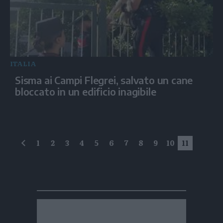
ITALIA
Sisma ai Campi Flegrei, salvato un cane
bloccato in un edificio inagibile
1
2
3
4
5
6
7
8
9
10
11
precedente