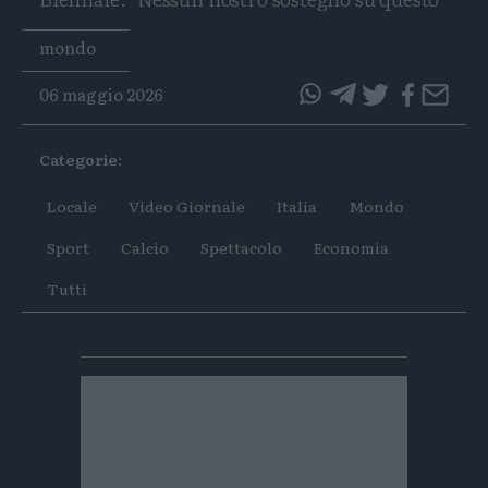
Tags
mondo
06 maggio 2026
questo
questo
articolo
articolo
Categorie:
su
su
Whatsapp
Telegram
Locale
Video Giornale
Italia
Mondo
Sport
Calcio
Spettacolo
Economia
Tutti