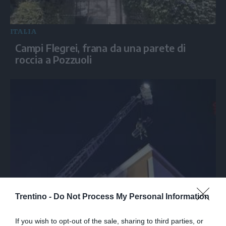
ITALIA
Campi Flegrei, frana da una parete di
roccia a Pozzuoli
ITALIA
Trentino -
Do Not Process My Personal Information
Campi Flegrei, i Vigili del fuoco
ispezionano gli edifici dopo la scossa di
If you wish to opt-out of the sale, sharing to third parties, or