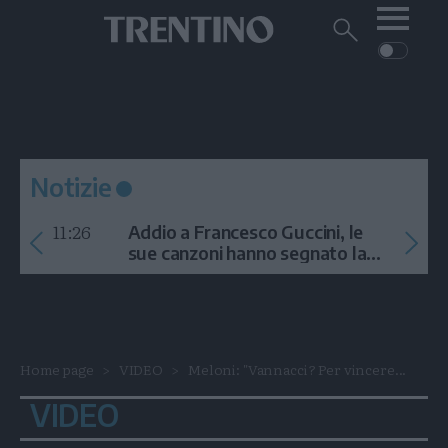
Me
Trentino
Cerca
su
Trentino
Cerca
su
Navigazione
Home
MONTAGNA
Trentino
principale
Facebook
Twitt
I
AMBIENTE
EVENTI
CRONACA
GARDA
CULTURA
PODCAST
Notizie
FOTO
Altre
11:26
Addio a Francesco Guccini, le
VIDEO
sue canzoni hanno segnato la
storia
GENERAZIONI
ITALIA-MONDO
Home page
VIDEO
Meloni: "Vannacci? Per vincere...
VIDEO