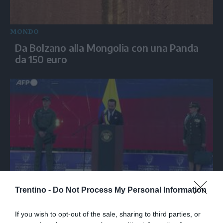
MONDO
Da Bolzano alla Mongolia con una Panda
da 150 euro
MONDO
Trentino -
Do Not Process My Personal Information
De la Espriella: "In Colombia torneranno
ordine, autorità e libertà"
If you wish to opt-out of the sale, sharing to third parties, or