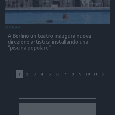
MONDO
A Berlino un teatro inaugura nuova
direzione artistica installando una
"piscina popolare"
1
2
3
4
5
6
7
8
9
10
11
succe