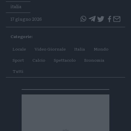
Tags
italia
17 giugno 2026
questo
questo
articolo
articolo
Categorie:
su
su
Whatsapp
Telegram
Locale
Video Giornale
Italia
Mondo
Sport
Calcio
Spettacolo
Economia
Tutti