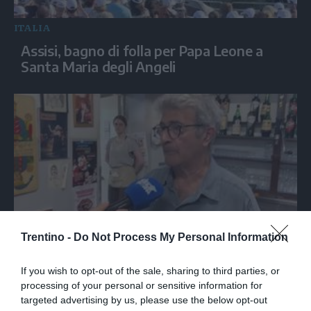
ITALIA
Assisi, bagno di folla per Papa Leone a
Santa Maria degli Angeli
Trentino -
Do Not Process My Personal Information
Nella trattoria bolognese dove Guccini
tirava tardi: «Qua viveva di notte»
If you wish to opt-out of the sale, sharing to third parties, or
processing of your personal or sensitive information for
targeted advertising by us, please use the below opt-out