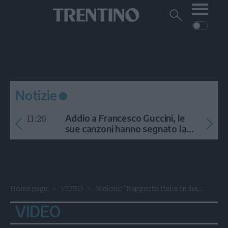
Me
Trentino
Cerca
su
Trentino
Cerca
su
Navigazione
Home
MONTAGNA
Trentino
principale
Facebook
Twitt
I
AMBIENTE
EVENTI
CRONACA
GARDA
CULTURA
PODCAST
Notizie
FOTO
Altre
11:26
Addio a Francesco Guccini, le
VIDEO
sue canzoni hanno segnato la
storia
GENERAZIONI
ITALIA-MONDO
Home page
VIDEO
Meloni: "Rapporto Italia-India...
VIDEO