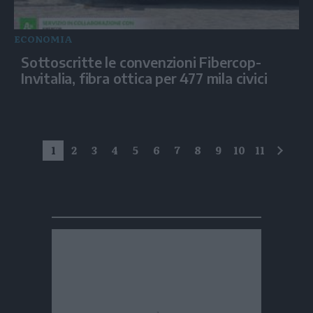
ECONOMIA
Sottoscritte le convenzioni Fibercop-
Invitalia, fibra ottica per 477 mila civici
1
2
3
4
5
6
7
8
9
10
11
succe