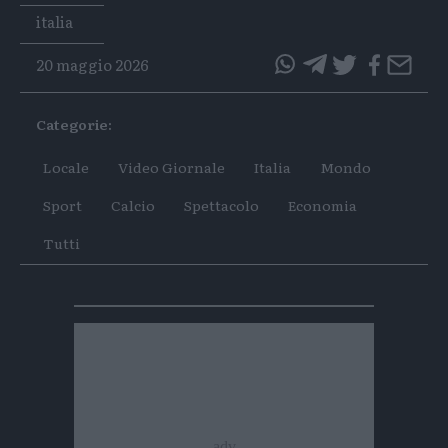
Tags
italia
20 maggio 2026
questo
questo
articolo
articolo
Categorie:
su
su
Whatsapp
Telegram
Locale
Video Giornale
Italia
Mondo
Sport
Calcio
Spettacolo
Economia
Tutti