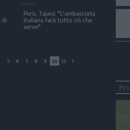
ITALIA
Perù, Tajani: "L'ambasciata
 di
italiana farà tutto ciò che
serve"
4
5
6
7
8
9
10
11
successivo
Pr