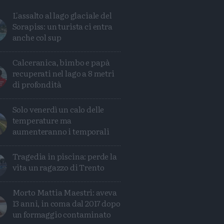
L'assalto al lago glaciale del
Sorapiss: un turista ci entra
anche col sup
Calceranica, bimbo e papà
recuperati nel lago a 8 metri
di profondità
Solo venerdì un calo delle
temperature ma
aumenteranno i temporali
Tragedia in piscina: perde la
Condividi
Condividi
Twitter
Condividi
Mail
vita un ragazzo di Trento
Morto Mattia Maestri: aveva
13 anni, in coma dal 2017 dopo
un formaggio contaminato