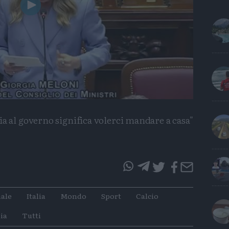
Play
Video
ia al governo significa volerci mandare a casa"
questo
questo
articolo
articolo
ale
Italia
Mondo
Sport
Calcio
su
su
Whatsapp
Telegram
ia
Tutti