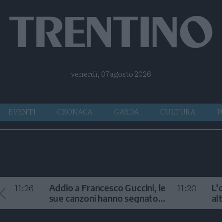
Facebook
Twitter
Instagram
Telegram
RSS
venerdì, 07 agosto 2026
EVENTI
CRONACA
GARDA
CULTURA
P
11:26
11:20
Addio a Francesco Guccini, le
L'
sue canzoni hanno segnato
al
la storia
te