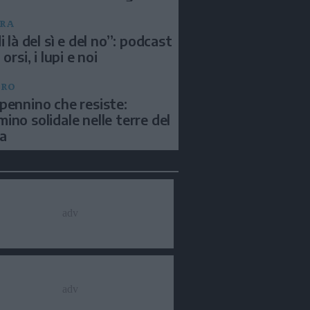
RA
i là del sì e del no”: podcast
 orsi, i lupi e noi
BRO
pennino che resiste:
ino solidale nelle terre del
a