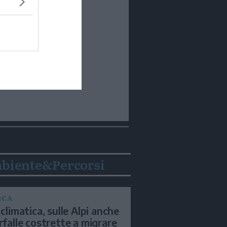
biente&Percorsi
RCA
 climatica, sulle Alpi anche
arfalle costrette a migrare