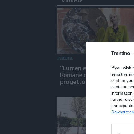
Trentino -
ITALIA
“Lumen ex terra", alle Case
If you wish 
Romane del Celio il nuovo
sensitive in
progetto di Helidon Xhixh
confirm you
continue se
information 
further disc
participants
Downstream 