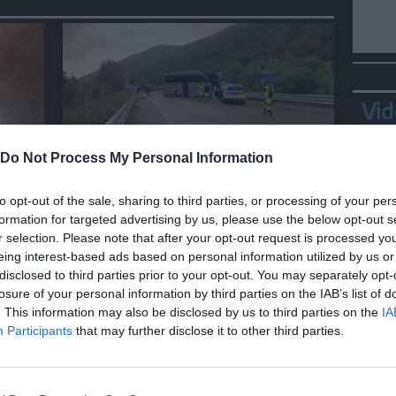
Vid
Do Not Process My Personal Information
ITALIA
Scontro sulla Terni-Rieti,
to opt-out of the sale, sharing to third parties, or processing of your per
salgono a 6 le vittime, 27 feriti,
formation for targeted advertising by us, please use the below opt-out s
a
3 sono gravi
r selection. Please note that after your opt-out request is processed y
eing interest-based ads based on personal information utilized by us or
disclosed to third parties prior to your opt-out. You may separately opt-
losure of your personal information by third parties on the IAB’s list of
Bepp
. This information may also be disclosed by us to third parties on the
IA
sta
Participants
that may further disclose it to other third parties.