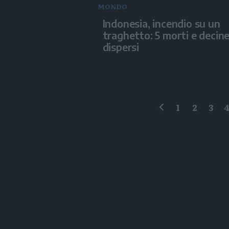
MONDO
Indonesia, incendio su un
traghetto: 5 morti e decine
dispersi
1
2
3
precedente