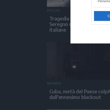
Persona
ITALIA
Tragedia in Perù, il sindaco
Seregno ricorda le vittime
italiane
MONDO
Cuba, metà del Paese colpi
dall'ennesimo blackout