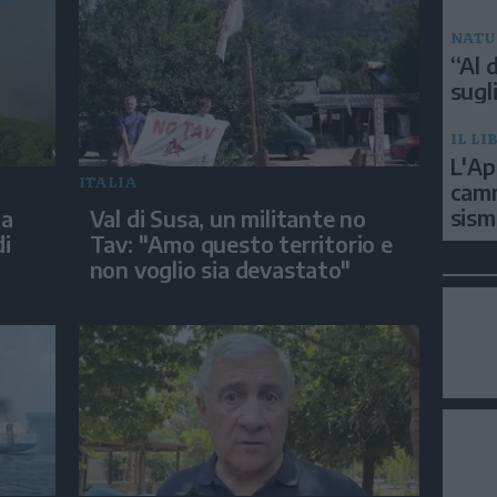
NATU
“Al d
sugli
IL LI
L'Ap
ITALIA
camm
sism
ia
Val di Susa, un militante no
di
Tav: "Amo questo territorio e
non voglio sia devastato"