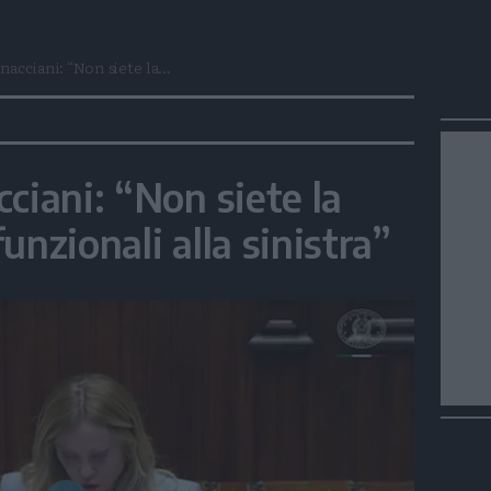
acciani: “Non siete la...
ciani: “Non siete la
unzionali alla sinistra”