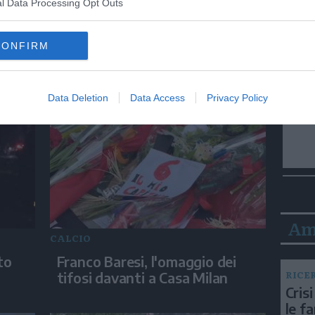
l Data Processing Opt Outs
ITALIA
CONFIRM
 di
Donna accoltellata fuori da
centro commerciale nel
Bresciano, è grave
Data Deletion
Data Access
Privacy Policy
Am
CALCIO
to
Franco Baresi, l'omaggio dei
RICE
tifosi davanti a Casa Milan
Crisi
le f