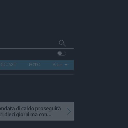
Cerca
su
Trentino
ODCAST
FOTO
Altre
VIDEO
GENERAZIONI
ITALIA-MONDO
ondata di caldo proseguirà
tri dieci giorni ma con
mporali