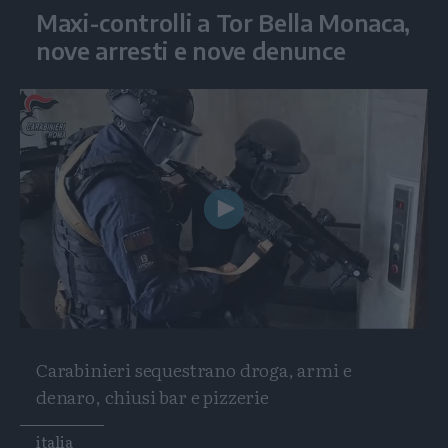
Maxi-controlli a Tor Bella Monaca,
nove arresti e nove denunce
Play
Video
Carabinieri sequestrano droga, armi e
denaro, chiusi bar e pizzerie
Tags
italia