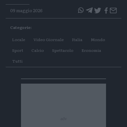
09 maggio 2026
questo
questo
articolo
articolo
Categorie:
su
su
Whatsapp
Telegram
Locale
Video Giornale
Italia
Mondo
Sport
Calcio
Spettacolo
Economia
Tutti