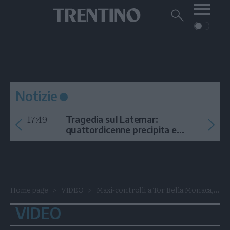
Me
Trentino
Cerca
su
Trentino
Cerca
su
Navigazione
Home
MONTAGNA
Trentino
principale
Facebook
Twitt
I
AMBIENTE
EVENTI
CRONACA
GARDA
CULTURA
PODCAST
Notizie
FOTO
Altre
17:49
Tragedia sul Latemar:
VIDEO
quattordicenne precipita e
muore
GENERAZIONI
ITALIA-MONDO
Home page
VIDEO
Maxi-controlli a Tor Bella Monaca,...
VIDEO