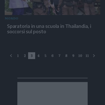
MONDO
Sparatoria in una scuola in Thailandia, i
soccorsi sul posto
1
2
3
4
5
6
7
8
9
10
11
precedente
succe