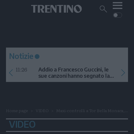
Me
Trentino
Cerca
su
Trentino
Cerca
su
Navigazione
Home
MONTAGNA
Trentino
principale
Facebook
Twitt
I
AMBIENTE
EVENTI
CRONACA
GARDA
CULTURA
PODCAST
Notizie
FOTO
Altre
11:26
Addio a Francesco Guccini, le
VIDEO
sue canzoni hanno segnato la
storia
GENERAZIONI
ITALIA-MONDO
Home page
VIDEO
Maxi-controlli a Tor Bella Monaca,...
VIDEO