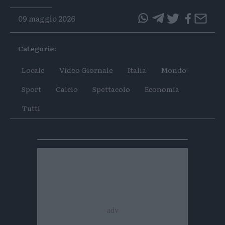
09 maggio 2026
questo
questo
articolo
articolo
Categorie:
su
su
Whatsapp
Telegram
Locale
Video Giornale
Italia
Mondo
Sport
Calcio
Spettacolo
Economia
Tutti