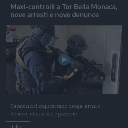
Maxi-controlli a Tor Bella Monaca,
nove arresti e nove denunce
Play
Video
Carabinieri sequestrano droga, armi e
denaro, chiusi bar e pizzerie
Tags
italia