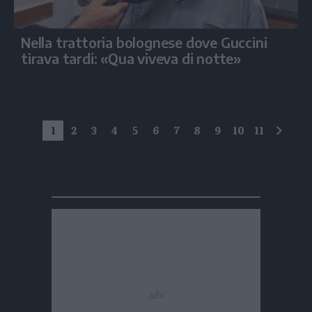
Nella trattoria bolognese dove Guccini
tirava tardi: «Qua viveva di notte»
1
2
3
4
5
6
7
8
9
10
11
succe