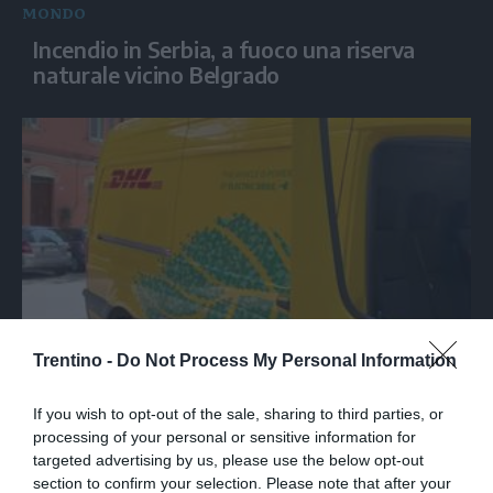
MONDO
Incendio in Serbia, a fuoco una riserva
naturale vicino Belgrado
SPETTACOLO
Trentino -
Do Not Process My Personal Information
Le canzoni di Guccini sparate a tutto
If you wish to opt-out of the sale, sharing to third parties, or
volume nella strada dove abitava
processing of your personal or sensitive information for
targeted advertising by us, please use the below opt-out
section to confirm your selection. Please note that after your