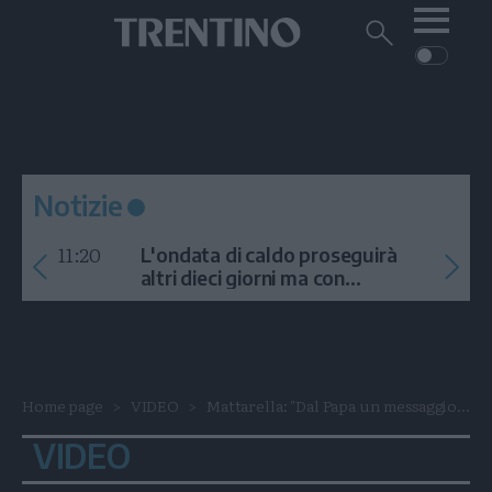
Me
Trentino
Cerca
su
Trentino
Cerca
su
Navigazione
Home
MONTAGNA
Trentino
principale
Facebook
Twitt
I
AMBIENTE
EVENTI
CRONACA
GARDA
CULTURA
PODCAST
Notizie
FOTO
Altre
11:20
L'ondata di caldo proseguirà
VIDEO
altri dieci giorni ma con
temporali
GENERAZIONI
ITALIA-MONDO
Home page
VIDEO
Mattarella: "Dal Papa un messaggio...
VIDEO