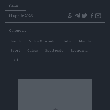
Tags
italia
14 aprile 2026
questo
questo
articolo
articolo
Categorie:
su
su
Whatsapp
Telegram
Locale
Video Giornale
Italia
Mondo
Sport
Calcio
Spettacolo
Economia
Tutti