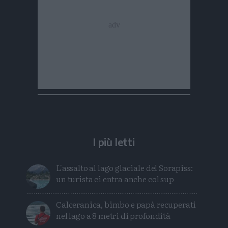
I più letti
L'assalto al lago glaciale del Sorapiss:
un turista ci entra anche col sup
Calceranica, bimbo e papà recuperati
nel lago a 8 metri di profondità