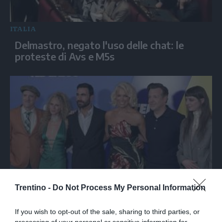
ITALIA
Delmastro, negato l'uso delle chat: le
proteste di Avs e M5s
SPETTACOLO
Trentino -
Do Not Process My Personal Information
La serie tv "Ted Lasso" torna con una
nuova squadra di calcio
If you wish to opt-out of the sale, sharing to third parties, or
processing of your personal or sensitive information for