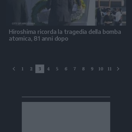
Hiroshima ricorda la tragedia della bomba
atomica, 81 anni dopo
1
2
3
4
5
6
7
8
9
10
11
precedente
succe