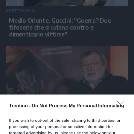
SPETTACOLO
Medio Oriente, Guccini: "Guerra? Due
tifoserie che si urlano contro e
dimenticano vittime"
Trentino -
Do Not Process My Personal Information
SPETTACOLO
Francesco Guccini racconta le sue canzoni
If you wish to opt-out of the sale, sharing to third parties, or
da osteria attraverso le culture
processing of your personal or sensitive information for
targeted advertising by us, please use the below opt-out