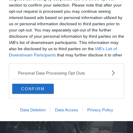
section to confirm your selection. Please note that after your
opt-out request is processed you may continue seeing
interest-based ads based on personal information utilized by
us or personal information disclosed to third parties prior to
your opt-out. You may separately opt-out of the further
disclosure of your personal information by third parties on the
IAB’s list of downstream participants. This information may
also be disclosed by us to third parties on the
IAB’s List of
Downstream Participants
that may further disclose it to other
third parties.
SPETTACOLO
Personal Data Processing Opt Outs
Guccini: "C'è un tempo per i matrimoni e
un tempo per i funerali"
CONFIRM
Data Deletion
Data Access
Privacy Policy