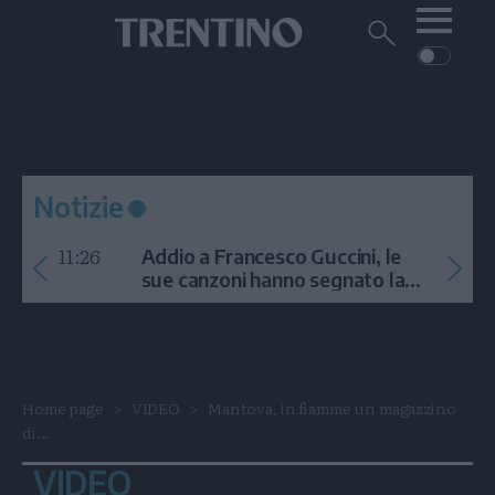
Me
Trentino
Cerca
su
Trentino
Cerca
su
Navigazione
Home
MONTAGNA
Trentino
principale
Facebook
Twitt
I
AMBIENTE
EVENTI
CRONACA
GARDA
CULTURA
PODCAST
Notizie
FOTO
Altre
11:26
Addio a Francesco Guccini, le
VIDEO
sue canzoni hanno segnato la
storia
GENERAZIONI
ITALIA-MONDO
Home page
VIDEO
Mantova, in fiamme un magazzino
di...
VIDEO