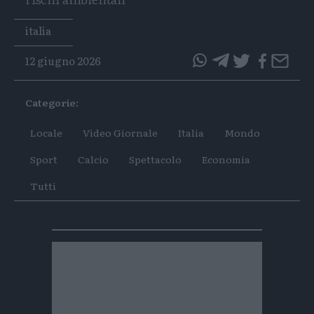
Tags
italia
12 giugno 2026
questo
questo
articolo
articolo
Categorie:
su
su
Whatsapp
Telegram
Locale
Video Giornale
Italia
Mondo
Sport
Calcio
Spettacolo
Economia
Tutti