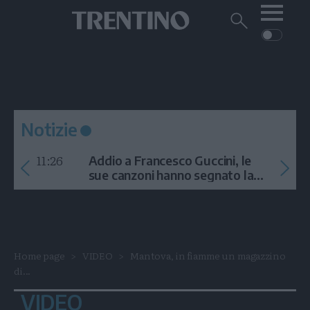
Me
Trentino
Cerca
su
Trentino
Cerca
su
Navigazione
Home
MONTAGNA
Trentino
principale
Facebook
Twitt
I
AMBIENTE
EVENTI
CRONACA
GARDA
CULTURA
PODCAST
Notizie
FOTO
Altre
11:26
Addio a Francesco Guccini, le
VIDEO
sue canzoni hanno segnato la
storia
GENERAZIONI
ITALIA-MONDO
Home page
VIDEO
Mantova, in fiamme un magazzino
di...
VIDEO