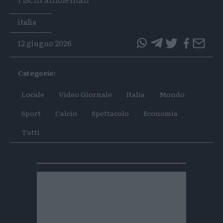
Tags
italia
12 giugno 2026
questo
questo
articolo
articolo
Categorie:
su
su
Whatsapp
Telegram
Locale
Video Giornale
Italia
Mondo
Sport
Calcio
Spettacolo
Economia
Tutti