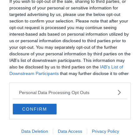
Armony, Mastandrea diretto da Albertini
If you wish to opt-out of the sale, sharing to third parties, or
presenta la sua famiglia diversa ma felice
processing of your personal or sensitive information for
targeted advertising by us, please use the below opt-out
section to confirm your selection. Please note that after your
opt-out request is processed you may continue seeing
interest-based ads based on personal information utilized by
us or personal information disclosed to third parties prior to
your opt-out. You may separately opt-out of the further
disclosure of your personal information by third parties on the
IAB’s list of downstream participants. This information may
also be disclosed by us to third parties on the
IAB’s List of
Downstream Participants
that may further disclose it to other
third parties.
SPETTACOLO
Personal Data Processing Opt Outs
Joni Sighvatsson: "Il cinema italiano ha
disegnato la mia visione del mondo e del
CONFIRM
cinema"
Data Deletion
Data Access
Privacy Policy