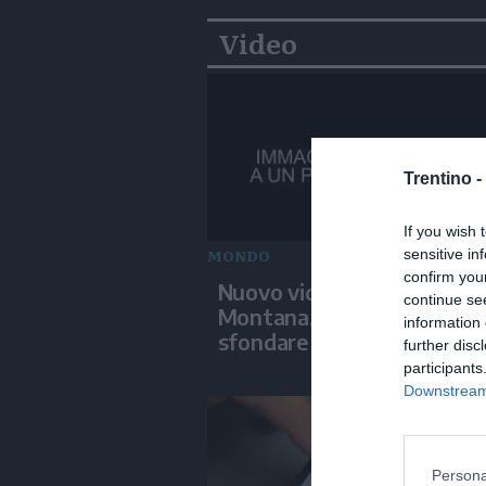
Video
Trentino -
If you wish 
MONDO
sensitive in
confirm you
Nuovo video su Crans-
continue se
Montana, i giovani cercano
information 
sfondare le vetrate
further disc
participants
Downstream 
Persona