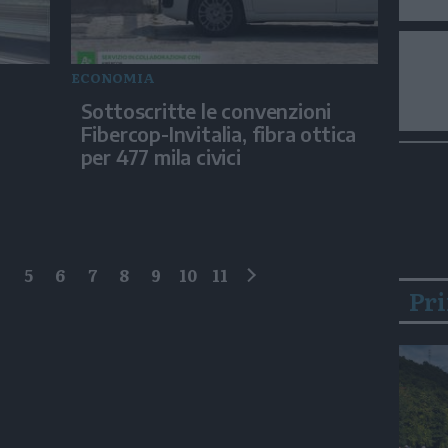
ECONOMIA
Sottoscritte le convenzioni
Fibercop-Invitalia, fibra ottica
per 477 mila civici
4
5
6
7
8
9
10
11
successivo
Pr