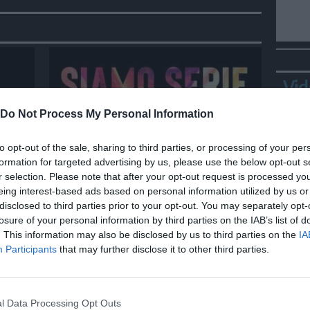
Vid
Do Not Process My Personal Information
to opt-out of the sale, sharing to third parties, or processing of your per
SPETTACOLO
formation for targeted advertising by us, please use the below opt-out s
r selection. Please note that after your opt-out request is processed y
Siamo Serie: L'estate nei tuoi
eing interest-based ads based on personal information utilized by us or
 di
occhi, Attitudini: nessuna, The
disclosed to third parties prior to your opt-out. You may separately opt-
bear
losure of your personal information by third parties on the IAB’s list of
. This information may also be disclosed by us to third parties on the
IA
Bepp
Participants
that may further disclose it to other third parties.
sta
l Data Processing Opt Outs