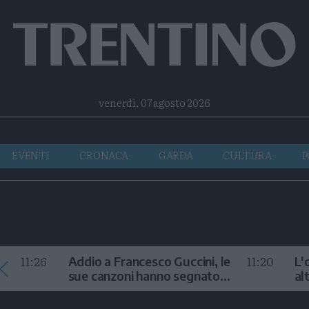
Facebook
Twitter
Instagram
Telegram
RSS
venerdì, 07 agosto 2026
EVENTI
CRONACA
GARDA
CULTURA
P
11:26
11:20
Addio a Francesco Guccini, le
L'
sue canzoni hanno segnato
al
la storia
te