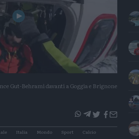
Play
Video
 vince Gut-Behrami davanti a Goggia e Brignone
questo
questo
articolo
articolo
ale
Italia
Mondo
Sport
Calcio
su
su