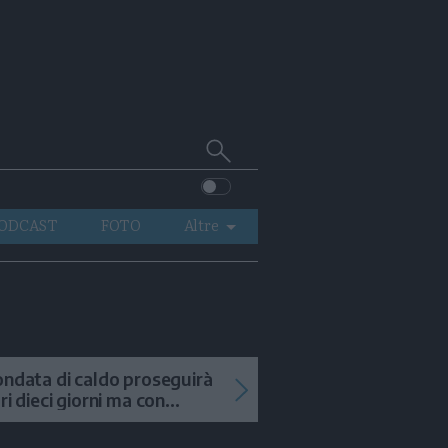
Cerca
su
Trentino
ODCAST
FOTO
Altre
VIDEO
GENERAZIONI
ITALIA-MONDO
ondata di caldo proseguirà
tri dieci giorni ma con
mporali