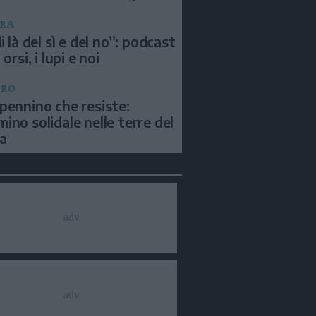
RA
i là del sì e del no”: podcast
 orsi, i lupi e noi
BRO
pennino che resiste:
ino solidale nelle terre del
a