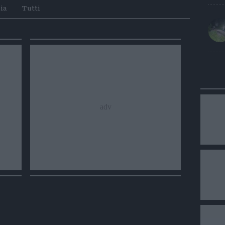
Whatsapp
Telegram
ia
Tutti