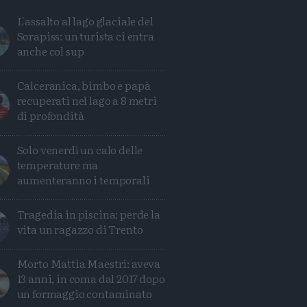
L'assalto al lago glaciale del
Sorapiss: un turista ci entra
anche col sup
Calceranica, bimbo e papà
recuperati nel lago a 8 metri
di profondità
Solo venerdì un calo delle
temperature ma
aumenteranno i temporali
Tragedia in piscina: perde la
vita un ragazzo di Trento
Condividi
Condividi
Twitter
Condividi
Mail
Morto Mattia Maestri: aveva
13 anni, in coma dal 2017 dopo
un formaggio contaminato