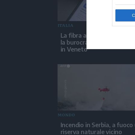
ITALIA
La fibra aiuta l'IA ad abbat
la burocrazia, progetto pil
in Veneto
MONDO
Incendio in Serbia, a fuoco
riserva naturale vicino