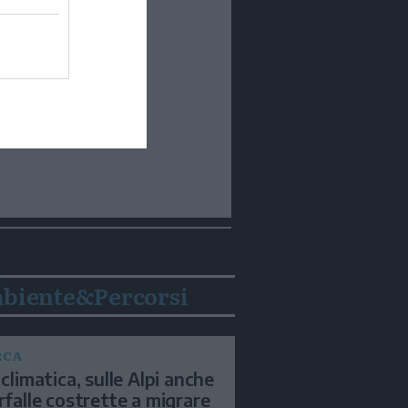
biente&Percorsi
RCA
 climatica, sulle Alpi anche
arfalle costrette a migrare