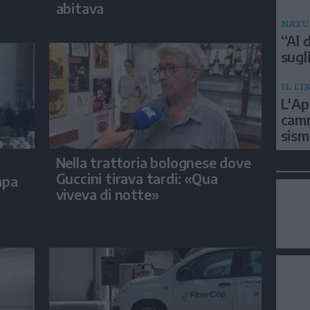
abitava
NATU
“Al d
sugli
IL LI
L'Ap
camm
sism
Nella trattoria bolognese dove
Guccini tirava tardi: «Qua
apa
viveva di notte»