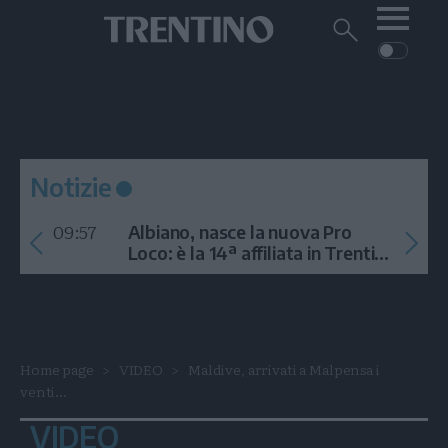
Me
Trentino
Cerca
su
Trentino
Cerca
su
Navigazione
Home
MONTAGNA
Trentino
principale
Facebook
Twitt
I
AMBIENTE
EVENTI
CRONACA
GARDA
CULTURA
PODCAST
Notizie
FOTO
Altre
09:57
Albiano, nasce la nuova Pro
VIDEO
Loco: è la 14ª affiliata in Trentino
nel 2026
GENERAZIONI
ITALIA-MONDO
Home page
VIDEO
Maldive, arrivati a Malpensa i
venti...
VIDEO