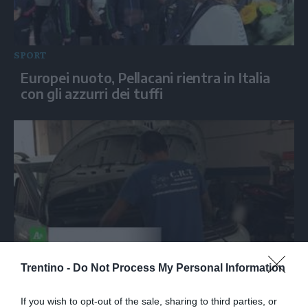
SPORT
Europei nuoto, Pellacani rientra in Italia
con gli azzurri dei tuffi
Trentino -
Do Not Process My Personal Information
ITALIA
Carburanti, la frode denunciata dei
If you wish to opt-out of the sale, sharing to third parties, or