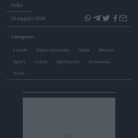
Tags
italia
18 maggio 2026
questo
questo
articolo
articolo
Categorie:
su
su
Whatsapp
Telegram
Locale
Video Giornale
Italia
Mondo
Sport
Calcio
Spettacolo
Economia
Tutti