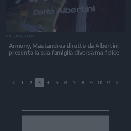
SPETTACOLO
Armony, Mastandrea diretto da Albertini
presenta la sua famiglia diversa ma felice
1
2
3
4
5
6
7
8
9
10
11
precedente
succe