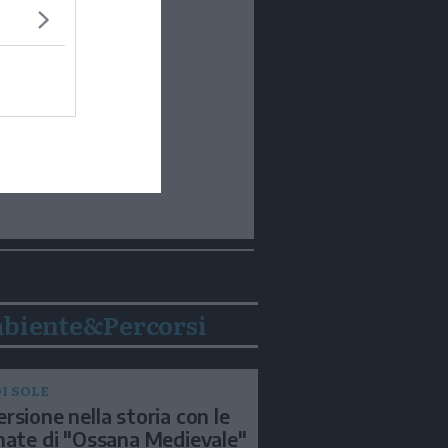
biente&Percorsi
I SOLE
rsione nella storia con le
nate di "Ossana Medievale"