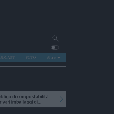
Cerca
su
Trentino
ODCAST
FOTO
Altre
VIDEO
GENERAZIONI
ITALIA-MONDO
bligo di compostabilità
r vari imballaggi di
tofrutta