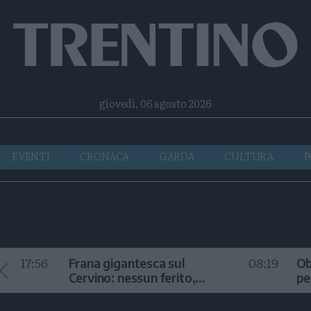
Facebook
Twitter
Instagram
Telegram
RSS
giovedì, 06 agosto 2026
EVENTI
CRONACA
GARDA
CULTURA
P
17:56
08:19
Frana gigantesca sul
Ob
Cervino: nessun ferito,
pe
sconsigliata la salita
or