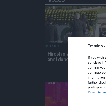
MONDO
Trentino -
Hiroshima ricorda la bomba
If you wish 
anni dopo
sensitive in
confirm you
continue se
information 
further disc
participants
Downstream 