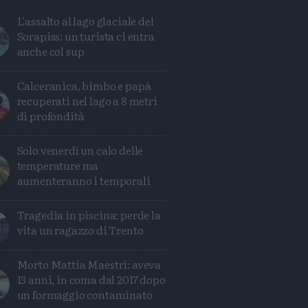
L'assalto al lago glaciale del
Sorapiss: un turista ci entra
anche col sup
Calceranica, bimbo e papà
recuperati nel lago a 8 metri
di profondità
Solo venerdì un calo delle
temperature ma
aumenteranno i temporali
Tragedia in piscina: perde la
Condividi
Condividi
Twitter
Condividi
Mail
vita un ragazzo di Trento
Morto Mattia Maestri: aveva
13 anni, in coma dal 2017 dopo
un formaggio contaminato