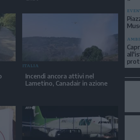
EVEN
Piaz
Muse
AMBI
Capri
all'
prot
ITALIA
o
Incendi ancora attivi nel
Lametino, Canadair in azione