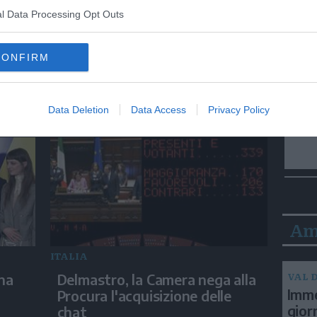
l Data Processing Opt Outs
ITALIA
CONFIRM
eul,
Delmastro, negato l'uso delle
i
chat: le proteste di Avs e M5s
Data Deletion
Data Access
Privacy Policy
Am
ITALIA
VAL D
rna
Delmastro, la Camera nega alla
Imme
Procura l'acquisizione delle
gior
chat