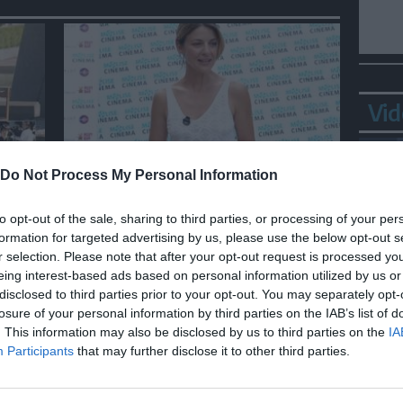
Vid
SPETTACOLO
Do Not Process My Personal Information
, 81
Ronchi: "Per me il cinema è
to opt-out of the sale, sharing to third parties, or processing of your per
stata una passione,
formation for targeted advertising by us, please use the below opt-out s
monografia dedicata è un bel
r selection. Please note that after your opt-out request is processed y
regalo"
eing interest-based ads based on personal information utilized by us or
disclosed to third parties prior to your opt-out. You may separately opt-
Ortl
losure of your personal information by third parties on the IAB’s list of
in p
. This information may also be disclosed by us to third parties on the
IA
Participants
that may further disclose it to other third parties.