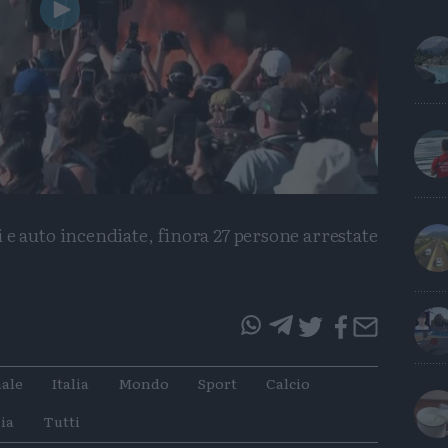
Play
Video
 e auto incendiate, finora 27 persone arrestate
questo
questo
articolo
articolo
ale
Italia
Mondo
Sport
Calcio
su
su
Whatsapp
Telegram
ia
Tutti