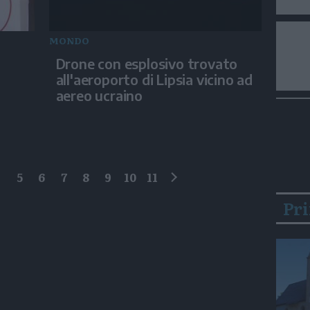
MONDO
Drone con esplosivo trovato
all'aeroporto di Lipsia vicino ad
aereo ucraino
4
5
6
7
8
9
10
11
successivo
Pr