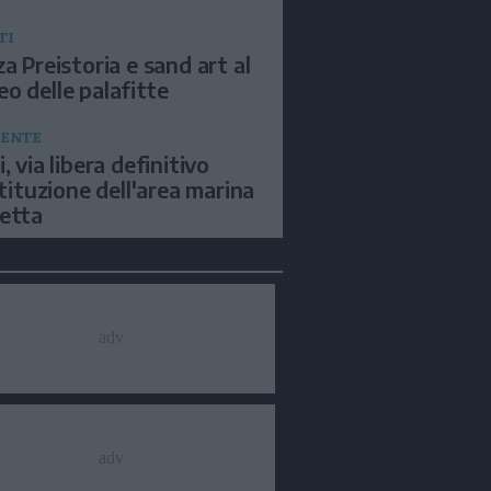
TI
za Preistoria e sand art al
o delle palafitte
ENTE
, via libera definitivo
istituzione dell'area marina
etta