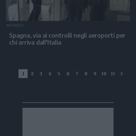
MONDO
Spagna, via ai controlli negli aeroporti per
chi arriva dall'Italia
1
2
3
4
5
6
7
8
9
10
11
succe