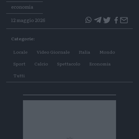
Tags
economia
12 maggio 2026
questo
questo
articolo
articolo
Categorie:
su
su
Whatsapp
Telegram
Locale
Video Giornale
Italia
Mondo
Sport
Calcio
Spettacolo
Economia
Tutti