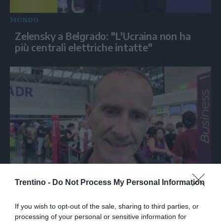
MONDO
Zelensky a Belgrado: "L'Ucraina non ha
più centrali elettriche intatte"
ITALIA
Trentino -
Do Not Process My Personal Information
Spagna, gli italiani a Fiumicino divisi tra
preoccupazione e dispiacere per i controlli
If you wish to opt-out of the sale, sharing to third parties, or
processing of your personal or sensitive information for