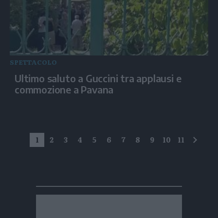
SPETTACOLO
Ultimo saluto a Guccini tra applausi e
commozione a Pavana
1
2
3
4
5
6
7
8
9
10
11
succe