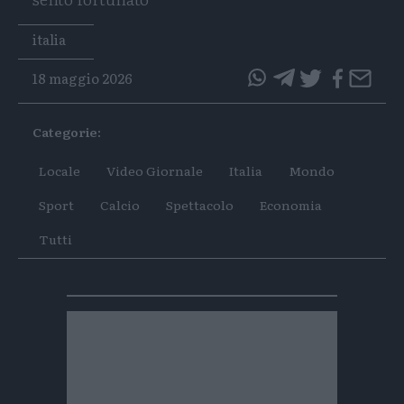
Tags
italia
18 maggio 2026
questo
questo
articolo
articolo
Categorie:
su
su
Whatsapp
Telegram
Locale
Video Giornale
Italia
Mondo
Sport
Calcio
Spettacolo
Economia
Tutti