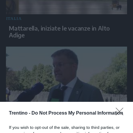
ITALIA
Mattarella, iniziate le vacanze in Alto
Adige
ITALIA
Trentino -
Do Not Process My Personal Information
Fidanza (FdI): 'Cgil di spalle ad
anniversario Marcinelle mentre La Russa
If you wish to opt-out of the sale, sharing to third parties, or