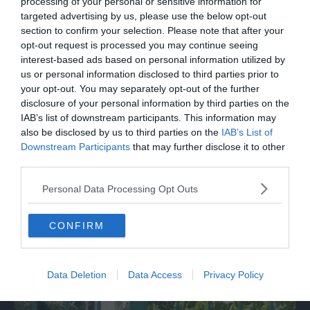
leggeva Mattarella, si vergogni!'
processing of your personal or sensitive information for
targeted advertising by us, please use the below opt-out
section to confirm your selection. Please note that after your
opt-out request is processed you may continue seeing
interest-based ads based on personal information utilized by
us or personal information disclosed to third parties prior to
your opt-out. You may separately opt-out of the further
disclosure of your personal information by third parties on the
IAB’s list of downstream participants. This information may
also be disclosed by us to third parties on the
IAB’s List of
Downstream Participants
that may further disclose it to other
third parties.
ITALIA
Personal Data Processing Opt Outs
Landini: “Fidanza ha preso colpo di sole,
Cgil non si gira mai dall'altra parte”
CONFIRM
Data Deletion
Data Access
Privacy Policy