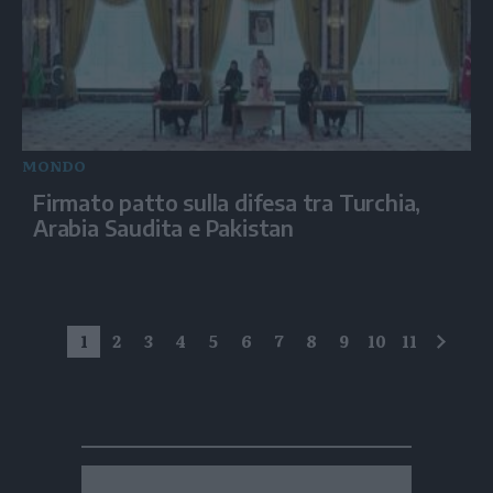
MONDO
Firmato patto sulla difesa tra Turchia,
Arabia Saudita e Pakistan
1
2
3
4
5
6
7
8
9
10
11
succe