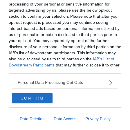
Europei nuoto, Pellacani rientra in Italia
processing of your personal or sensitive information for
con gli azzurri dei tuffi
targeted advertising by us, please use the below opt-out
section to confirm your selection. Please note that after your
opt-out request is processed you may continue seeing
interest-based ads based on personal information utilized by
us or personal information disclosed to third parties prior to
your opt-out. You may separately opt-out of the further
disclosure of your personal information by third parties on the
IAB’s list of downstream participants. This information may
also be disclosed by us to third parties on the
IAB’s List of
Downstream Participants
that may further disclose it to other
third parties.
ITALIA
Personal Data Processing Opt Outs
Carburanti, la frode denunciata dei
meccanici: "Acqua in gasolio e benzina"
CONFIRM
Data Deletion
Data Access
Privacy Policy