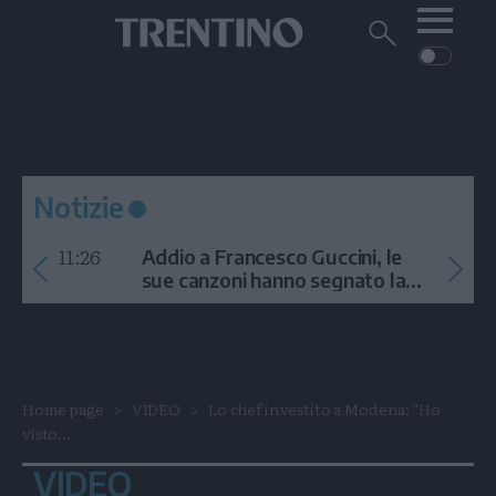
Me
Trentino
Cerca
su
Trentino
Cerca
su
Navigazione
Home
MONTAGNA
Trentino
principale
Facebook
Twitt
I
AMBIENTE
EVENTI
CRONACA
GARDA
CULTURA
PODCAST
Notizie
FOTO
Altre
11:26
Addio a Francesco Guccini, le
VIDEO
sue canzoni hanno segnato la
storia
GENERAZIONI
ITALIA-MONDO
Home page
VIDEO
Lo chef investito a Modena: "Ho
visto...
VIDEO