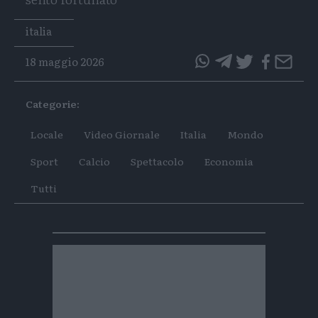
Tags
italia
18 maggio 2026
questo
questo
articolo
articolo
Categorie:
su
su
Whatsapp
Telegram
Locale
Video Giornale
Italia
Mondo
Sport
Calcio
Spettacolo
Economia
Tutti