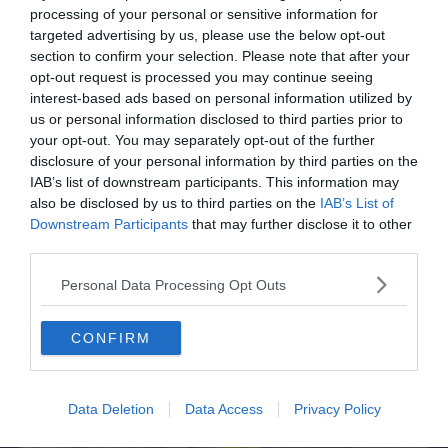
presenta la sua famiglia diversa ma felice
processing of your personal or sensitive information for
targeted advertising by us, please use the below opt-out
section to confirm your selection. Please note that after your
opt-out request is processed you may continue seeing
interest-based ads based on personal information utilized by
us or personal information disclosed to third parties prior to
your opt-out. You may separately opt-out of the further
disclosure of your personal information by third parties on the
IAB’s list of downstream participants. This information may
also be disclosed by us to third parties on the
IAB’s List of
Downstream Participants
that may further disclose it to other
third parties.
SPETTACOLO
Personal Data Processing Opt Outs
Joni Sighvatsson: "Il cinema italiano ha
disegnato la mia visione del mondo e del
cinema"
CONFIRM
Data Deletion
Data Access
Privacy Policy