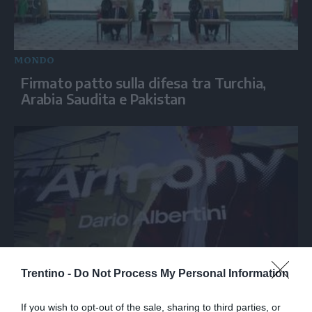
MONDO
Firmato patto sulla difesa tra Turchia,
Arabia Saudita e Pakistan
Trentino -
Do Not Process My Personal Information
SPETTACOLO
Armony, Mastandrea diretto da Albertini
If you wish to opt-out of the sale, sharing to third parties, or