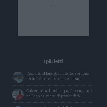
I più letti
L'assalto al lago glaciale del Sorapiss:
un turista ci entra anche col sup
Calceranica, bimbo e papà recuperati
nel lago a 8 metri di profondità