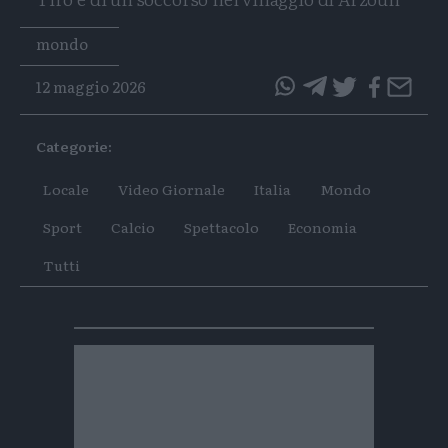
Tags
mondo
12 maggio 2026
questo
questo
articolo
articolo
Categorie:
su
su
Whatsapp
Telegram
Locale
Video Giornale
Italia
Mondo
Sport
Calcio
Spettacolo
Economia
Tutti