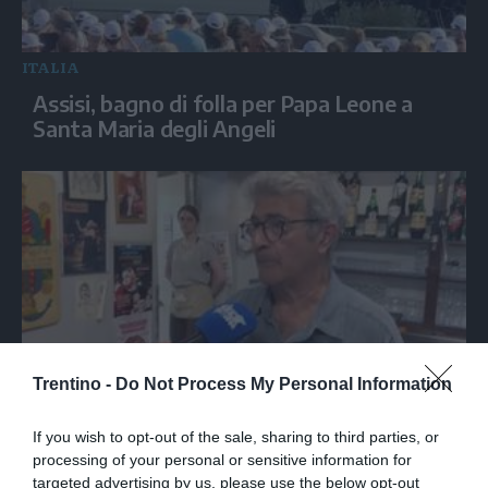
ITALIA
Assisi, bagno di folla per Papa Leone a
Santa Maria degli Angeli
Trentino -
Do Not Process My Personal Information
Nella trattoria bolognese dove Guccini
tirava tardi: «Qua viveva di notte»
If you wish to opt-out of the sale, sharing to third parties, or
processing of your personal or sensitive information for
targeted advertising by us, please use the below opt-out