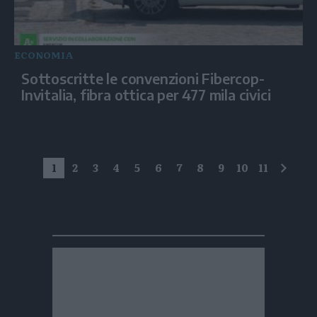
ECONOMIA
Sottoscritte le convenzioni Fibercop-
Invitalia, fibra ottica per 477 mila civici
1
2
3
4
5
6
7
8
9
10
11
succe