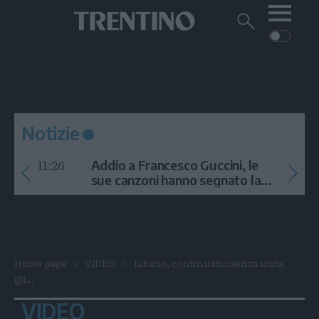
Me
Trentino
Cerca
su
Trentino
Cerca
su
Navigazione
Home
MONTAGNA
Trentino
principale
Facebook
Twitt
I
AMBIENTE
EVENTI
CRONACA
GARDA
CULTURA
PODCAST
Notizie
FOTO
Altre
11:26
Addio a Francesco Guccini, le
VIDEO
sue canzoni hanno segnato la
storia
GENERAZIONI
ITALIA-MONDO
Home page
VIDEO
Libano, continuano senza sosta
gli...
VIDEO