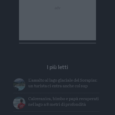
I più letti
L'assalto al lago glaciale del Sorapiss:
un turista ci entra anche col sup
Calceranica, bimbo e papà recuperati
nel lago a 8 metri di profondità