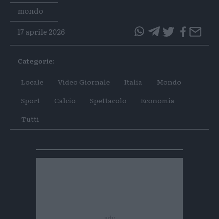
Tags
mondo
17 aprile 2026
questo
questo
articolo
articolo
Categorie:
su
su
Whatsapp
Telegram
Locale
Video Giornale
Italia
Mondo
Sport
Calcio
Spettacolo
Economia
Tutti