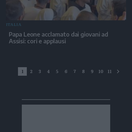
ITALIA
Papa Leone acclamato dai giovani ad
Assisi: cori e applausi
1
2
3
4
5
6
7
8
9
10
11
succe