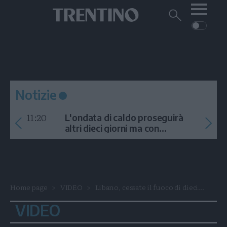
Me
Trentino
Cerca
su
Trentino
Cerca
su
Navigazione
Home
MONTAGNA
Trentino
principale
Facebook
Twitt
I
AMBIENTE
EVENTI
CRONACA
GARDA
CULTURA
PODCAST
Notizie
FOTO
Altre
11:20
L'ondata di caldo proseguirà
VIDEO
altri dieci giorni ma con
temporali
GENERAZIONI
ITALIA-MONDO
Home page
VIDEO
Libano, cessate il fuoco di dieci...
VIDEO