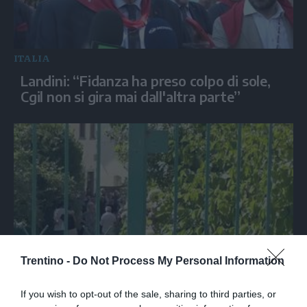
ITALIA
Landini: “Fidanza ha preso colpo di sole,
Cgil non si gira mai dall'altra parte”
Trentino -
Do Not Process My Personal Information
SPETTACOLO
Ultimo saluto a Guccini tra applausi e
If you wish to opt-out of the sale, sharing to third parties, or