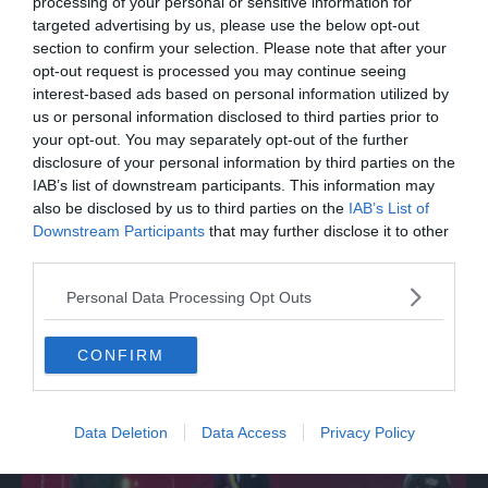
commozione a Pavana
processing of your personal or sensitive information for
targeted advertising by us, please use the below opt-out
section to confirm your selection. Please note that after your
opt-out request is processed you may continue seeing
interest-based ads based on personal information utilized by
us or personal information disclosed to third parties prior to
your opt-out. You may separately opt-out of the further
disclosure of your personal information by third parties on the
IAB’s list of downstream participants. This information may
also be disclosed by us to third parties on the
IAB’s List of
Downstream Participants
that may further disclose it to other
third parties.
MONDO
Personal Data Processing Opt Outs
Da Bolzano alla Mongolia con una Panda
da 150 euro
CONFIRM
Data Deletion
Data Access
Privacy Policy