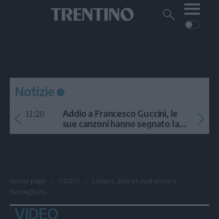
Me
Trentino
Cerca
su
Trentino
Cerca
su
Navigazione
Home
MONTAGNA
Trentino
principale
Facebook
Twitt
I
AMBIENTE
EVENTI
CRONACA
GARDA
CULTURA
PODCAST
Notizie
FOTO
Altre
11:26
Addio a Francesco Guccini, le
VIDEO
sue canzoni hanno segnato la
storia
GENERAZIONI
ITALIA-MONDO
Home page
VIDEO
Libano, Beirut sud ancora
bersagliata...
VIDEO