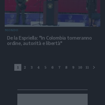
MONDO
De la Espriella: "In Colombia torneranno
ordine, autorità e libertà"
1
2
3
4
5
6
7
8
9
10
11
succe