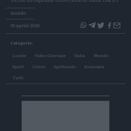
Tags
mondo
05 aprile 2026
questo
questo
articolo
articolo
Categorie:
su
su
Whatsapp
Telegram
Locale
Video Giornale
Italia
Mondo
Sport
Calcio
Spettacolo
Economia
Tutti