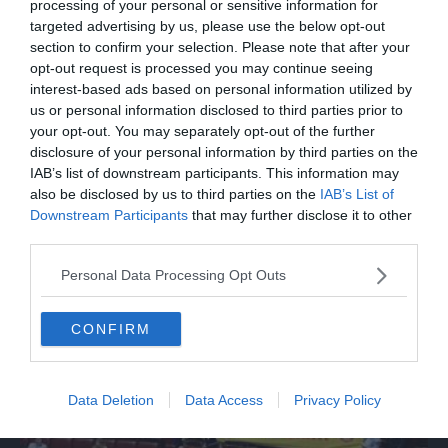
processing of your personal or sensitive information for
preoccupante di un bene comune"
targeted advertising by us, please use the below opt-out
section to confirm your selection. Please note that after your
opt-out request is processed you may continue seeing
interest-based ads based on personal information utilized by
us or personal information disclosed to third parties prior to
your opt-out. You may separately opt-out of the further
disclosure of your personal information by third parties on the
IAB’s list of downstream participants. This information may
also be disclosed by us to third parties on the
IAB’s List of
Downstream Participants
that may further disclose it to other
third parties.
ITALIA
Personal Data Processing Opt Outs
Roma, si accentuano i disagi degli sfollati
di Spin Time
CONFIRM
Data Deletion
Data Access
Privacy Policy