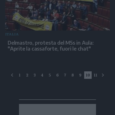
ITALIA
Delmastro, protesta del M5s in Aula:
"Aprite la cassaforte, fuori le chat"
1
2
3
4
5
6
7
8
9
10
11
precedente
succe