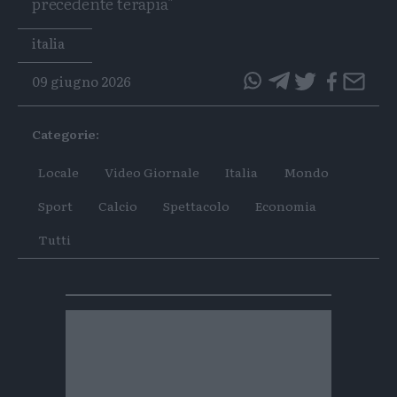
precedente terapia"
Tags
italia
09 giugno 2026
questo
questo
articolo
articolo
Categorie:
su
su
Whatsapp
Telegram
Locale
Video Giornale
Italia
Mondo
Sport
Calcio
Spettacolo
Economia
Tutti