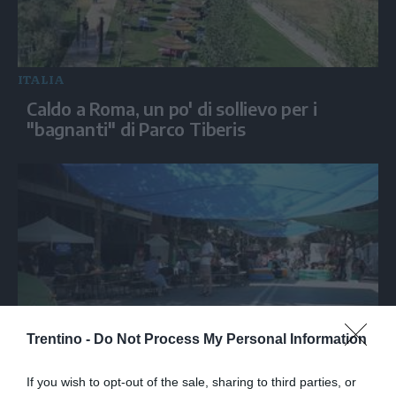
ITALIA
Caldo a Roma, un po' di sollievo per i
"bagnanti" di Parco Tiberis
Trentino -
Do Not Process My Personal Information
ITALIA
Spin Time, Fratoianni: "Situazione triste e
If you wish to opt-out of the sale, sharing to third parties, or