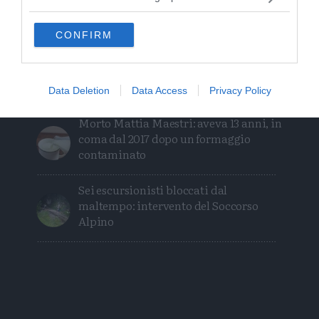
Calceranica, bimbo e papà recuperati
nel lago a 8 metri di profondità
CONFIRM
Tragedia in piscina: perde la vita un
ragazzo di Trento
Data Deletion
Data Access
Privacy Policy
Morto Mattia Maestri: aveva 13 anni, in
coma dal 2017 dopo un formaggio
contaminato
Sei escursionisti bloccati dal
maltempo: intervento del Soccorso
Alpino