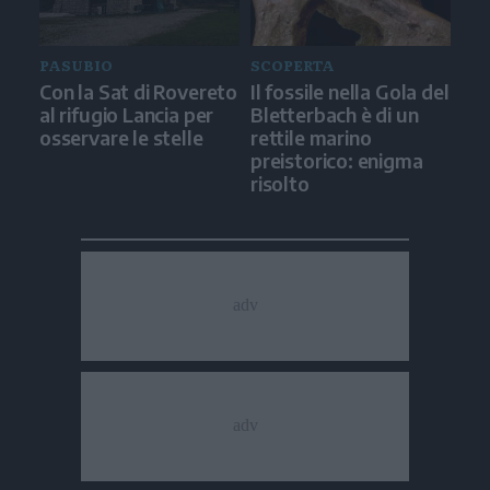
PASUBIO
SCOPERTA
Con la Sat di Rovereto
Il fossile nella Gola del
al rifugio Lancia per
Bletterbach è di un
osservare le stelle
rettile marino
preistorico: enigma
risolto