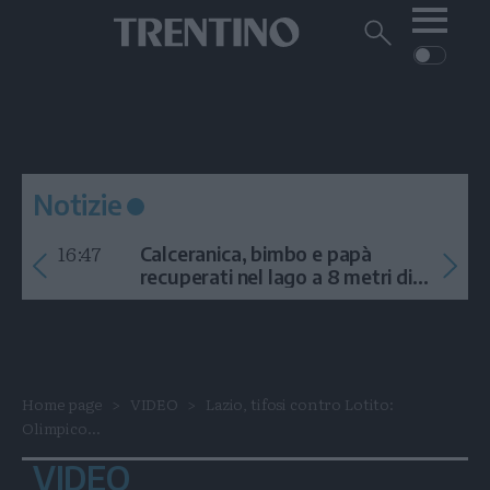
Me
Trentino
Cerca
su
Trentino
Cerca
su
Navigazione
Home
MONTAGNA
Trentino
principale
Facebook
Twitt
I
AMBIENTE
EVENTI
CRONACA
GARDA
CULTURA
PODCAST
Notizie
FOTO
Altre
16:47
Calceranica, bimbo e papà
VIDEO
recuperati nel lago a 8 metri di
profondità
GENERAZIONI
ITALIA-MONDO
Home page
VIDEO
Lazio, tifosi contro Lotito:
Olimpico...
VIDEO