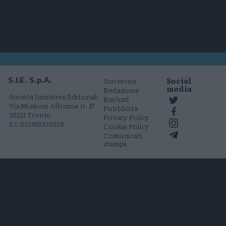
Social
S.I.E. S.p.A.
Scriveteci
media
Redazione
Società Iniziative Editoriali
Rss/xml
Via Missioni Africane n. 17
Pubblicità
38121 Trento
Privacy Policy
P.I. 01568000226
Cookie Policy
Comunicati
stampa