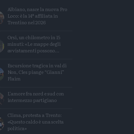
Albiano, nasce la nuova Pro
Loco: è la 14ª affiliata in
Trentino nel 2026
Orsi, un chilometro in 15
minuti: «Le mappe degli
avvistamenti possono
ingannare»
Escursione tragica in val di
Non, Cles piange “Gianni”
Flaim
L’amore fra nord e sud con
Condividi
Condividi
Twitter
Condividi
Mail
intermezzo partigiano
Clima, protesta a Trento:
«Questo caldo è una scelta
politica»