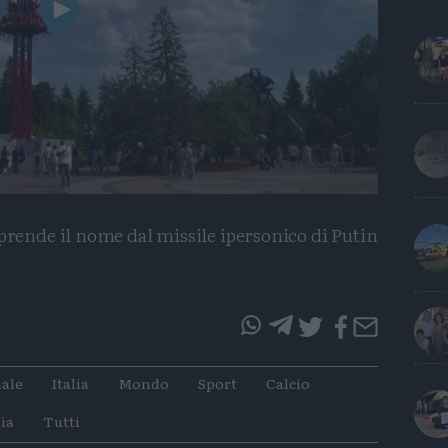
Play
Video
 prende il nome dal missile ipersonico di Putin
questo
questo
articolo
articolo
ale
Italia
Mondo
Sport
Calcio
su
su
Whatsapp
Telegram
ia
Tutti