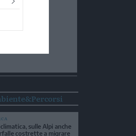
biente&Percorsi
RCA
 climatica, sulle Alpi anche
arfalle costrette a migrare