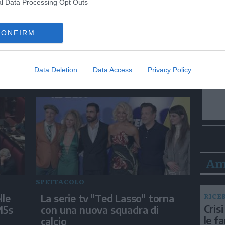
l Data Processing Opt Outs
MONDO
CONFIRM
Ondata di calore travolge Seul,
la situazione nelle immagini
bel
termiche
Data Deletion
Data Access
Privacy Policy
Am
SPETTACOLO
RICE
lle
La serie tv "Ted Lasso" torna
Crisi
M5s
con una nuova squadra di
le f
calcio