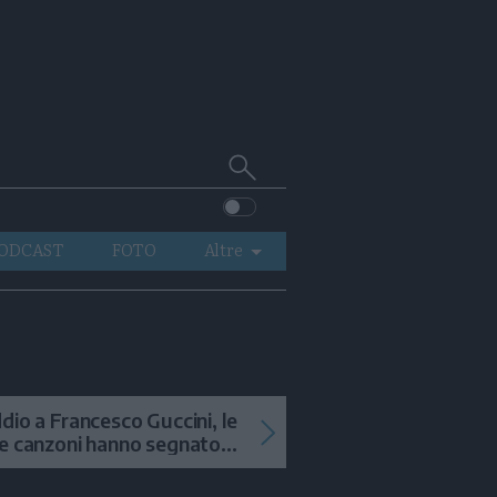
Cerca
su
Trentino
ODCAST
FOTO
Altre
VIDEO
GENERAZIONI
ITALIA-MONDO
dio a Francesco Guccini, le
e canzoni hanno segnato
 storia