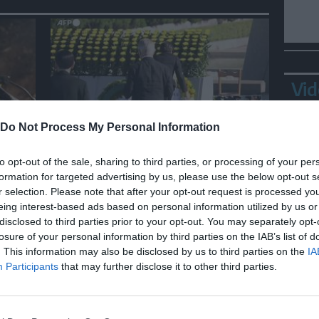
Vid
Do Not Process My Personal Information
Hiroshima ricorda la tragedia
della bomba atomica, 81 anni
i
to opt-out of the sale, sharing to third parties, or processing of your per
dopo
i
formation for targeted advertising by us, please use the below opt-out s
r selection. Please note that after your opt-out request is processed y
eing interest-based ads based on personal information utilized by us or
disclosed to third parties prior to your opt-out. You may separately opt-
losure of your personal information by third parties on the IAB’s list of
Bepp
. This information may also be disclosed by us to third parties on the
IA
sta
Participants
that may further disclose it to other third parties.