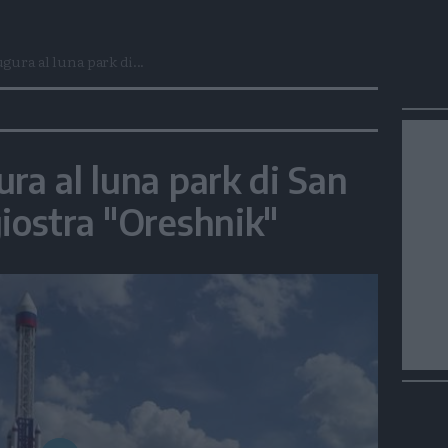
gura al luna park di...
ra al luna park di San
giostra "Oreshnik"