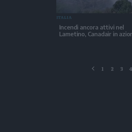
ITALIA
Incendi ancora attivi nel
Lametino, Canadair in azio
1
2
3
precedente