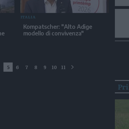
ITALIA
Kompatscher: "Alto Adige
ne
modello di convivenza"
4
5
6
7
8
9
10
11
successivo
Pr