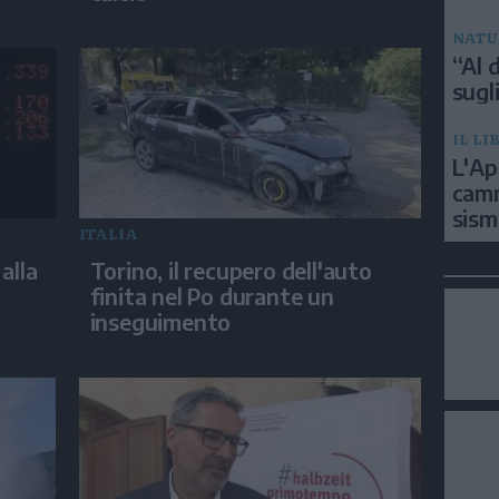
NATU
“Al d
sugli
IL LI
L'Ap
camm
sism
ITALIA
alla
Torino, il recupero dell'auto
finita nel Po durante un
inseguimento