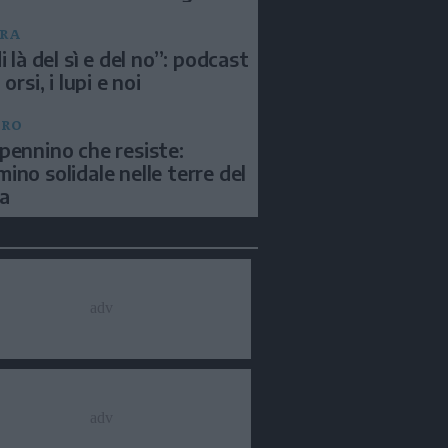
RA
i là del sì e del no”: podcast
 orsi, i lupi e noi
BRO
pennino che resiste:
ino solidale nelle terre del
a