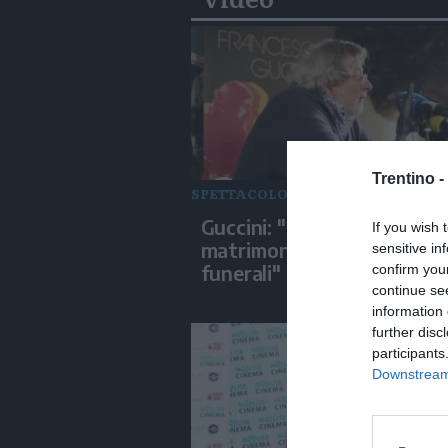
Trentino -
SPETTACOLO
Guccini: "C'è un tempo per 
If you wish 
matrimoni e un tempo per 
sensitive in
funerali"
confirm you
continue se
information 
further disc
participants
Downstream 