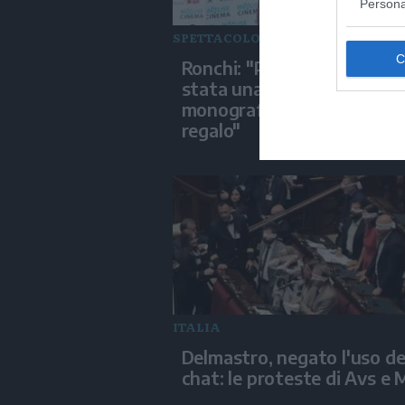
Persona
SPETTACOLO
Ronchi: "Per me il cinema è
stata una passione,
monografia dedicata è un 
regalo"
ITALIA
Delmastro, negato l'uso de
chat: le proteste di Avs e 