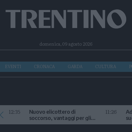
Facebook
Twitter
Instagram
Telegram
RSS
domenica, 09 agosto 2026
EVENTI
CRONACA
GARDA
CULTURA
P
12:35
11:26
Nuovo elicottero di
Ad
soccorso, vantaggi per gli
su
interventi in alta quota
la