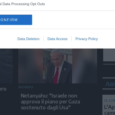
l Data Processing Opt Outs
ITALIA
Ortles: spettacolare recupero
CONFIRM
in parete
Data Deletion
Data Access
Privacy Policy
Am
MONDO
ero
Netanyahu: "Israele non
IL LI
approva il piano per Gaza
L'Ap
sostenuto dagli Usa"
camm