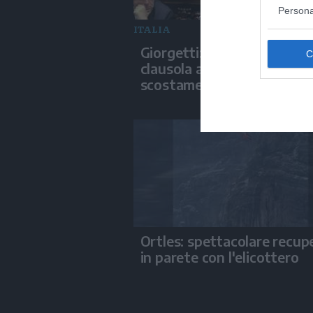
Persona
ITALIA
Giorgetti: “Ok dell'Ue alla
clausola a ottobre, poi lo
scostamento”
Ortles: spettacolare recup
in parete con l'elicottero