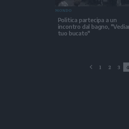
MONDO
Politica partecipa a un
incontro dal bagno, "Vedia
tuo bucato"
1
2
3
precedente