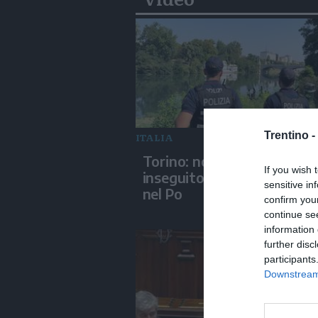
Trentino -
ITALIA
Torino: non si ferma all'alt,
If you wish 
inseguito dalla polizia finis
sensitive in
nel Po
confirm you
continue se
information 
further disc
participants
Downstream 