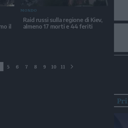
MONDO
Raid russi sulla regione di Kiev,
mo il
almeno 17 morti e 44 feriti
4
5
6
7
8
9
10
11
successivo
Pr