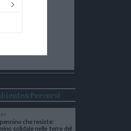
biente&Percorsi
BRO
pennino che resiste:
ino solidale nelle terre del