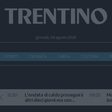
Facebook
Twitter
Instagram
Telegram
RSS
giovedì, 06 agosto 2026
EVENTI
CRONACA
GARDA
CULTURA
P
11:20
09:25
L'ondata di caldo proseguirà
Ma
altri dieci giorni ma con
is
temporali
fr