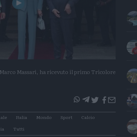
Play
Video
 Marco Massari, ha ricevuto il primo Tricolore
questo
questo
articolo
articolo
ale
Italia
Mondo
Sport
Calcio
su
su
Whatsapp
Telegram
ia
Tutti