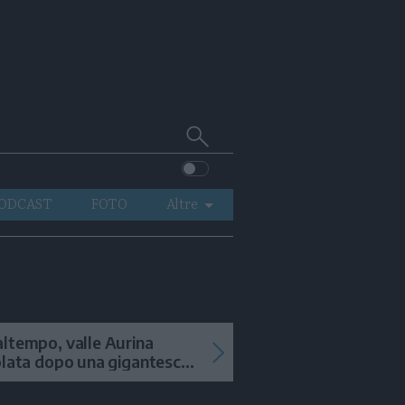
Cerca
su
Trentino
ODCAST
FOTO
Altre
VIDEO
GENERAZIONI
ITALIA-MONDO
ltempo, valle Aurina
olata dopo una gigantesca
ana