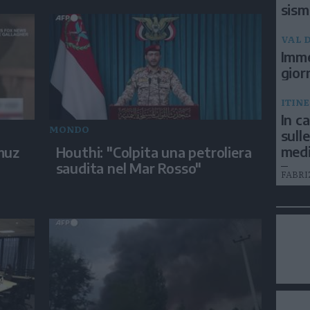
sism
VAL D
Imme
gior
ITIN
In c
MONDO
sull
medi
muz
Houthi: "Colpita una petroliera
saudita nel Mar Rosso"
FABRI