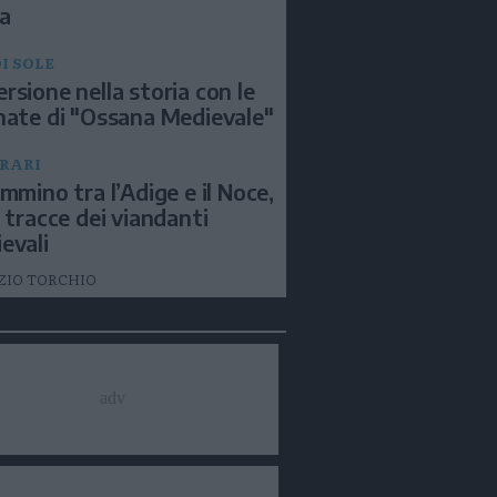
a
I SOLE
rsione nella storia con le
nate di "Ossana Medievale"
ERARI
ammino tra l’Adige e il Noce,
e tracce dei viandanti
evali
ZIO TORCHIO