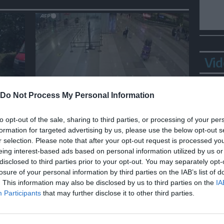
Vid
Do Not Process My Personal Information
MONDO
70.000 pasticche di ecstasy in
to opt-out of the sale, sharing to third parties, or processing of your per
ce
valigia, pilota malesiano
formation for targeted advertising by us, please use the below opt-out s
fermato in aeroporto
r selection. Please note that after your opt-out request is processed y
eing interest-based ads based on personal information utilized by us or
disclosed to third parties prior to your opt-out. You may separately opt-
losure of your personal information by third parties on the IAB’s list of
Bepp
. This information may also be disclosed by us to third parties on the
IA
sta
Participants
that may further disclose it to other third parties.