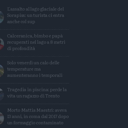
L'assalto al lago glaciale del
Sorapiss: un turista ci entra
anche col sup
Calceranica, bimbo e papà
recuperati nel lago a 8 metri
di profondità
Solo venerdì un calo delle
temperature ma
aumenteranno i temporali
Tragedia in piscina: perde la
Condividi
Condividi
Twitter
Condividi
Mail
vita un ragazzo di Trento
Morto Mattia Maestri: aveva
13 anni, in coma dal 2017 dopo
un formaggio contaminato