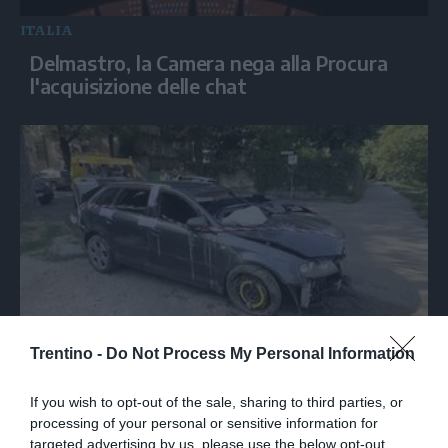
ITALIA
Delmastro, la Camera nega alla Procura
l'acquisizione delle chat
ITALIA
Trentino -
Do Not Process My Personal Information
Torino, il recupero dell'auto finita nel Po
durante un inseguimento
If you wish to opt-out of the sale, sharing to third parties, or
processing of your personal or sensitive information for
targeted advertising by us, please use the below opt-out