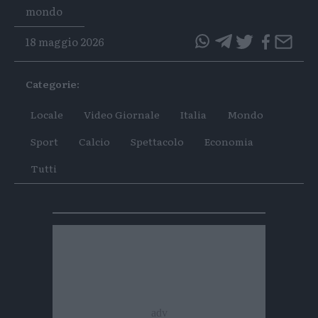
Tags
mondo
18 maggio 2026
questo
questo
articolo
articolo
Categorie:
su
su
Whatsapp
Telegram
Locale
Video Giornale
Italia
Mondo
Sport
Calcio
Spettacolo
Economia
Tutti