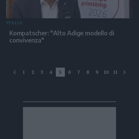
ITALIA
Kompatscher: "Alto Adige modello di
convivenza"
1
2
3
4
5
6
7
8
9
10
11
precedente
succe