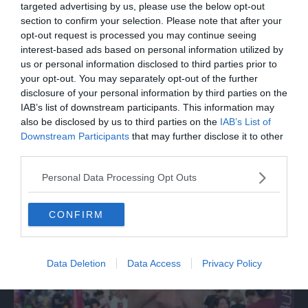
targeted advertising by us, please use the below opt-out
section to confirm your selection. Please note that after your
opt-out request is processed you may continue seeing
interest-based ads based on personal information utilized by
us or personal information disclosed to third parties prior to
your opt-out. You may separately opt-out of the further
disclosure of your personal information by third parties on the
IAB’s list of downstream participants. This information may
also be disclosed by us to third parties on the
IAB’s List of
Downstream Participants
that may further disclose it to other
MONDO
third parties.
Zelensky a Belgrado: "L'Ucraina non ha
Personal Data Processing Opt Outs
più centrali elettriche intatte"
CONFIRM
Data Deletion
Data Access
Privacy Policy