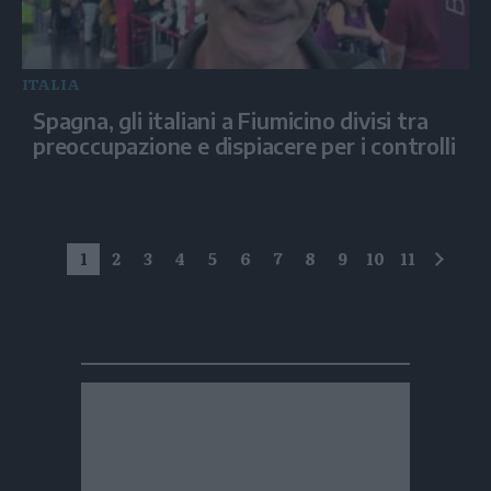
ITALIA
Spagna, gli italiani a Fiumicino divisi tra
preoccupazione e dispiacere per i controlli
1
2
3
4
5
6
7
8
9
10
11
succe