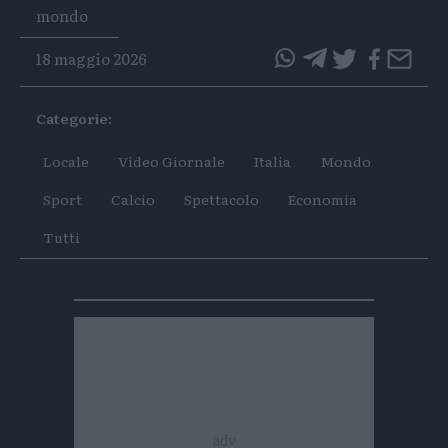
Tags
mondo
18 maggio 2026
questo
questo
articolo
articolo
Categorie:
su
su
Whatsapp
Telegram
Locale
Video Giornale
Italia
Mondo
Sport
Calcio
Spettacolo
Economia
Tutti