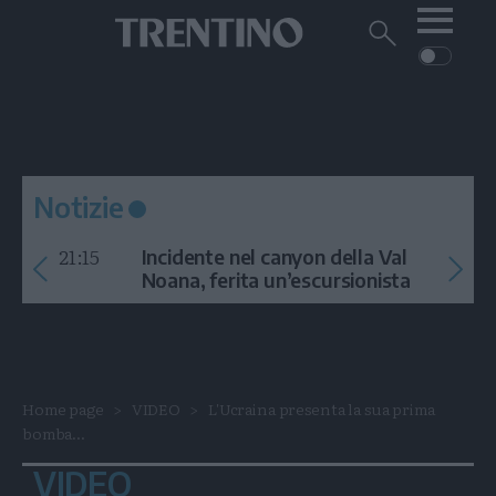
Me
Trentino
Cerca
su
Trentino
Cerca
su
Navigazione
Home
MONTAGNA
Trentino
principale
Facebook
Twitt
I
AMBIENTE
EVENTI
CRONACA
GARDA
CULTURA
PODCAST
Notizie
FOTO
Altre
21:15
Incidente nel canyon della Val
VIDEO
Noana, ferita un’escursionista
GENERAZIONI
ITALIA-MONDO
Home page
VIDEO
L'Ucraina presenta la sua prima
bomba...
VIDEO