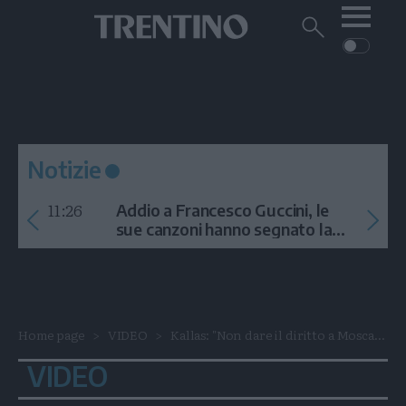
Me
Trentino
Cerca
su
Trentino
Cerca
su
Navigazione
Home
MONTAGNA
Trentino
principale
Facebook
Twitt
I
AMBIENTE
EVENTI
CRONACA
GARDA
CULTURA
PODCAST
Notizie
FOTO
Altre
11:26
Addio a Francesco Guccini, le
VIDEO
sue canzoni hanno segnato la
storia
GENERAZIONI
ITALIA-MONDO
Home page
VIDEO
Kallas: "Non dare il diritto a Mosca...
VIDEO