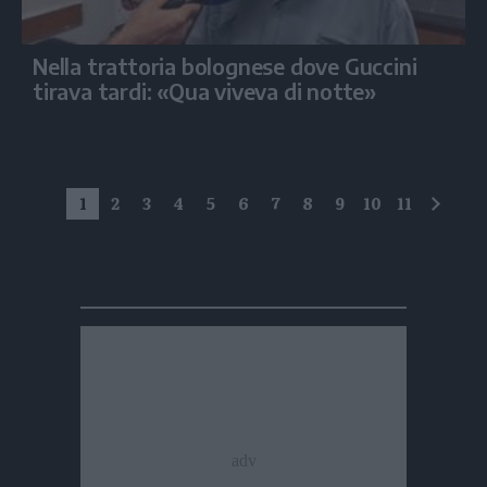
Nella trattoria bolognese dove Guccini
tirava tardi: «Qua viveva di notte»
1
2
3
4
5
6
7
8
9
10
11
succe