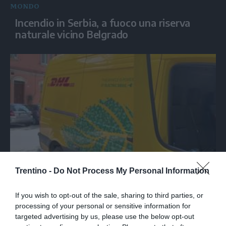
MONDO
Incendio in Serbia, a fuoco una riserva
naturale vicino Belgrado
SPETTACOLO
Trentino -
Do Not Process My Personal Information
Le canzoni di Guccini sparate a tutto
volume nella strada dove abitava
If you wish to opt-out of the sale, sharing to third parties, or
processing of your personal or sensitive information for
targeted advertising by us, please use the below opt-out