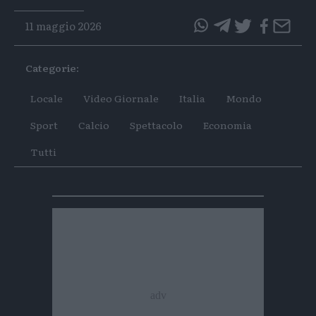
11 maggio 2026
questo
questo
articolo
articolo
Categorie:
su
su
Whatsapp
Telegram
Locale
Video Giornale
Italia
Mondo
Sport
Calcio
Spettacolo
Economia
Tutti