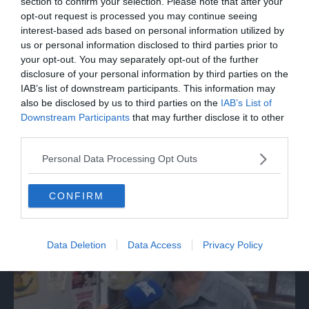
section to confirm your selection. Please note that after your
opt-out request is processed you may continue seeing
interest-based ads based on personal information utilized by
us or personal information disclosed to third parties prior to
your opt-out. You may separately opt-out of the further
disclosure of your personal information by third parties on the
IAB’s list of downstream participants. This information may
also be disclosed by us to third parties on the
IAB’s List of
Downstream Participants
that may further disclose it to other
ITALIA
third parties.
Assisi, bagno di folla per Papa Leone a
Personal Data Processing Opt Outs
Santa Maria degli Angeli
CONFIRM
Data Deletion
Data Access
Privacy Policy