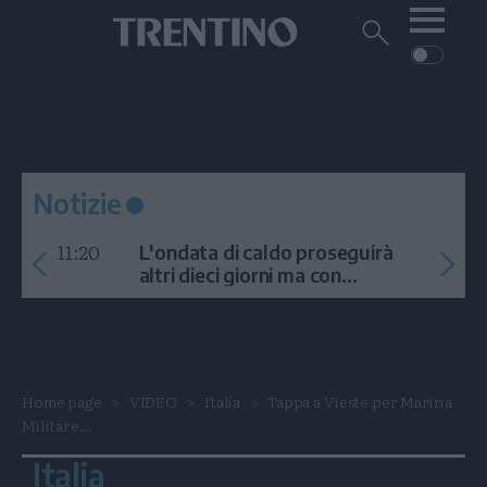
Me
Trentino
Cerca
su
Trentino
Cerca
su
Navigazione
Home
MONTAGNA
Trentino
principale
Facebook
Twitt
I
AMBIENTE
EVENTI
CRONACA
GARDA
CULTURA
PODCAST
Notizie
FOTO
Altre
11:20
L'ondata di caldo proseguirà
VIDEO
altri dieci giorni ma con
temporali
GENERAZIONI
ITALIA-MONDO
Home page
VIDEO
Italia
Tappa a Vieste per Marina
Militare...
Italia