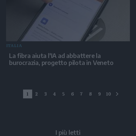
ITALIA
La fibra aiuta l'IA ad abbattere la
burocrazia, progetto pilota in Veneto
1
2
3
4
5
6
7
8
9
10
succes
I più letti