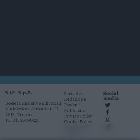
Social
S.I.E. S.p.A.
Scriveteci
media
Redazione
Società Iniziative Editoriali
Rss/xml
Via Missioni Africane n. 17
Pubblicità
38121 Trento
Privacy Policy
P.I. 01568000226
Cookie Policy
Comunicati
stampa