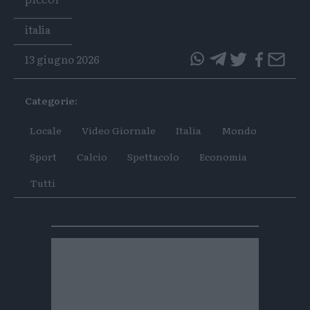
Tags
italia
13 giugno 2026
questo
questo
articolo
articolo
Categorie:
su
su
Whatsapp
Telegram
Locale
Video Giornale
Italia
Mondo
Sport
Calcio
Spettacolo
Economia
Tutti