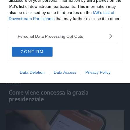
Carburanti, la frode denunciata dei
disclosure of your personal information by third parties on the
IAB’s list of downstream participants. This information may
meccanici: "Acqua in gasolio e benzina"
also be disclosed by us to third parties on the
IAB’s List of
Downstream Participants
that may further disclose it to other
third parties.
Personal Data Processing Opt Outs
CONFIRM
Data Deletion
Data Access
Privacy Policy
ITALIA
Come viene concessa la grazia
presidenziale