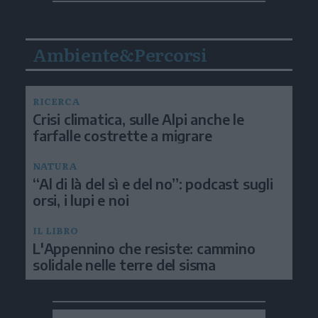
Ambiente&Percorsi
RICERCA
Crisi climatica, sulle Alpi anche le
farfalle costrette a migrare
NATURA
“Al di là del sì e del no”: podcast sugli
orsi, i lupi e noi
IL LIBRO
L'Appennino che resiste: cammino
solidale nelle terre del sisma