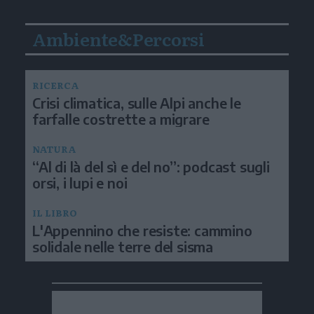
Ambiente&Percorsi
RICERCA
Crisi climatica, sulle Alpi anche le
farfalle costrette a migrare
NATURA
“Al di là del sì e del no”: podcast sugli
orsi, i lupi e noi
IL LIBRO
L'Appennino che resiste: cammino
solidale nelle terre del sisma