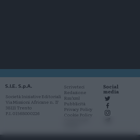
Social
S.I.E. S.p.A.
Scriveteci
media
Redazione
Società Iniziative Editoriali
Rss/xml
Via Missioni Africane n. 17
Pubblicità
38121 Trento
Privacy Policy
P.I. 01568000226
Cookie Policy
Comunicati
stampa