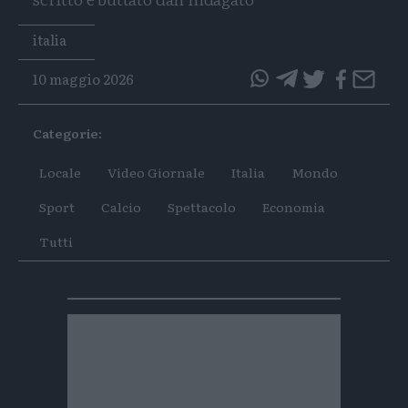
Tags
italia
10 maggio 2026
questo
questo
articolo
articolo
Categorie:
su
su
Whatsapp
Telegram
Locale
Video Giornale
Italia
Mondo
Sport
Calcio
Spettacolo
Economia
Tutti