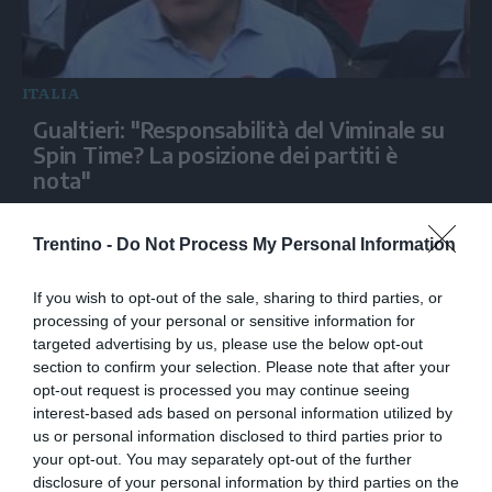
ITALIA
Gualtieri: "Responsabilità del Viminale su
Spin Time? La posizione dei partiti è
nota"
Trentino -
Do Not Process My Personal Information
If you wish to opt-out of the sale, sharing to third parties, or
processing of your personal or sensitive information for
targeted advertising by us, please use the below opt-out
section to confirm your selection. Please note that after your
opt-out request is processed you may continue seeing
interest-based ads based on personal information utilized by
us or personal information disclosed to third parties prior to
your opt-out. You may separately opt-out of the further
ITALIA
disclosure of your personal information by third parties on the