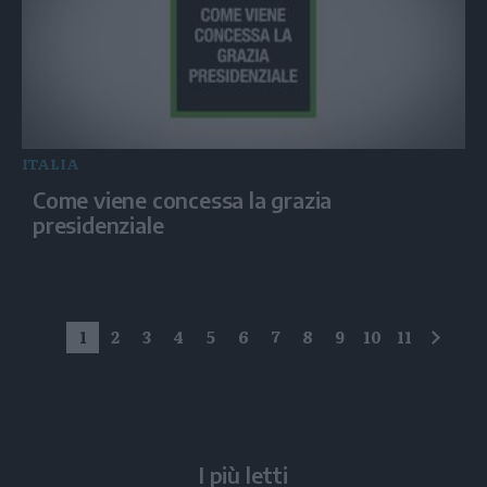
ITALIA
Come viene concessa la grazia
presidenziale
1
2
3
4
5
6
7
8
9
10
11
succe
I più letti