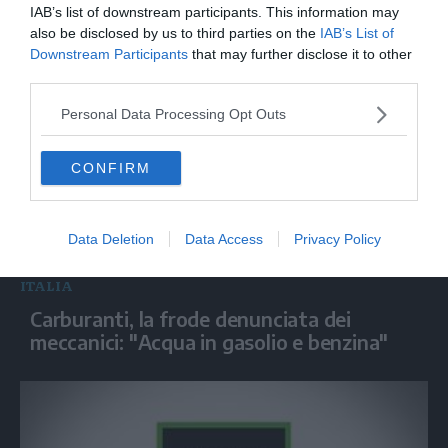
Salvini: "Roggero chiede di andare avanti
IAB’s list of downstream participants. This information may
su norma anti-risarcimenti"
also be disclosed by us to third parties on the
IAB’s List of
Downstream Participants
that may further disclose it to other
third parties.
Personal Data Processing Opt Outs
CONFIRM
Data Deletion
Data Access
Privacy Policy
ITALIA
Carburanti, la frode denunciata dei
meccanici: "Acqua in gasolio e benzina"