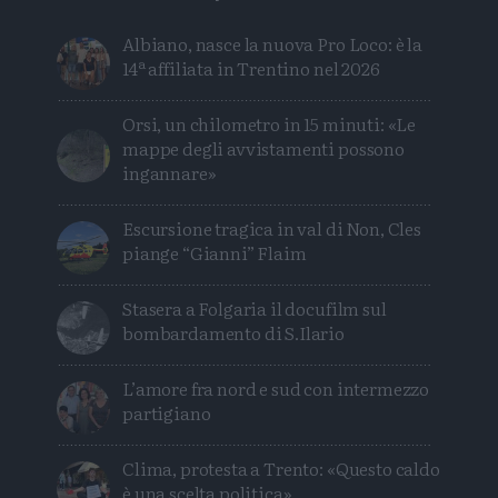
Albiano, nasce la nuova Pro Loco: è la
14ª affiliata in Trentino nel 2026
Orsi, un chilometro in 15 minuti: «Le
mappe degli avvistamenti possono
ingannare»
Escursione tragica in val di Non, Cles
piange “Gianni” Flaim
Stasera a Folgaria il docufilm sul
bombardamento di S.Ilario
L’amore fra nord e sud con intermezzo
partigiano
Clima, protesta a Trento: «Questo caldo
è una scelta politica»