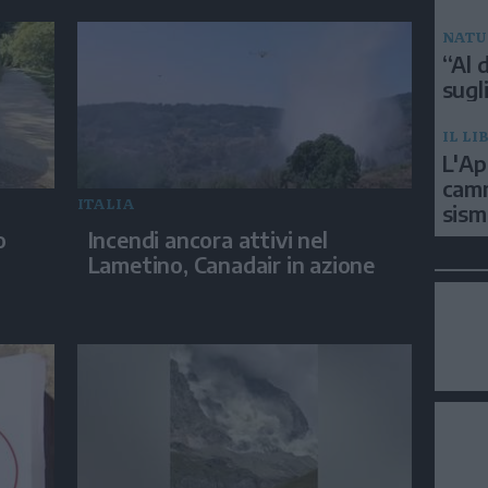
NATU
“Al d
sugli
IL LI
L'Ap
camm
ITALIA
sism
o
Incendi ancora attivi nel
Lametino, Canadair in azione