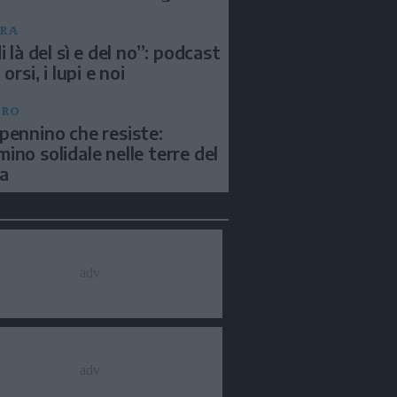
RA
i là del sì e del no”: podcast
 orsi, i lupi e noi
BRO
pennino che resiste:
ino solidale nelle terre del
a