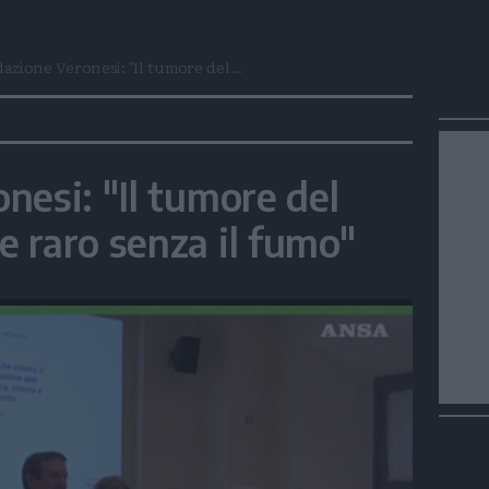
azione Veronesi: "Il tumore del...
nesi: "Il tumore del
 raro senza il fumo"