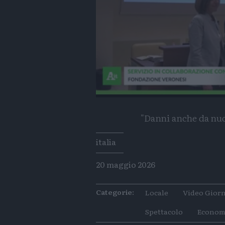
Loaded
:
Progress
:
0%
0%
"Danni anche da nuov
Tags
italia
20 maggio 2026
Categorie:
Locale
Video Giorn
Spettacolo
Econom