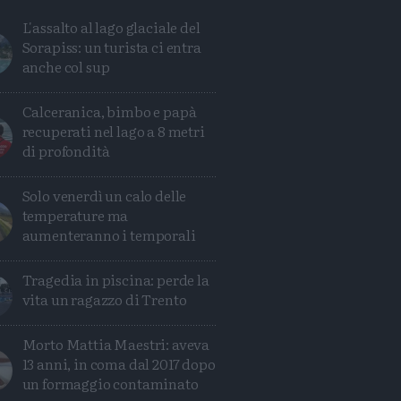
L'assalto al lago glaciale del
Sorapiss: un turista ci entra
anche col sup
Calceranica, bimbo e papà
recuperati nel lago a 8 metri
di profondità
Solo venerdì un calo delle
temperature ma
aumenteranno i temporali
Tragedia in piscina: perde la
Condividi
Condividi
Twitter
Condividi
Mail
vita un ragazzo di Trento
Morto Mattia Maestri: aveva
13 anni, in coma dal 2017 dopo
un formaggio contaminato