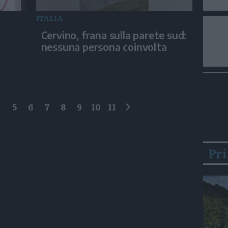
ITALIA
Cervino, frana sulla parete sud:
nessuna persona coinvolta
4
5
6
7
8
9
10
11
successivo
Pr