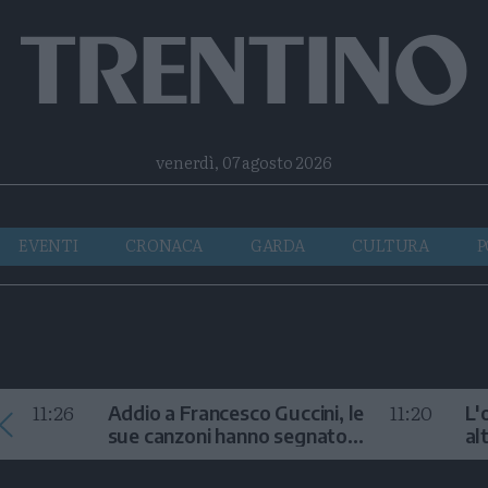
Facebook
Twitter
Instagram
Telegram
RSS
venerdì, 07 agosto 2026
EVENTI
CRONACA
GARDA
CULTURA
P
11:26
11:20
Addio a Francesco Guccini, le
L'
sue canzoni hanno segnato
al
la storia
te