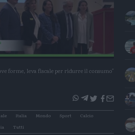
Remaining
Time
e forme, leva fiscale per ridurre il consumo"
questo
questo
articolo
articolo
ale
Italia
Mondo
Sport
Calcio
su
su
Whatsapp
Telegram
ia
Tutti