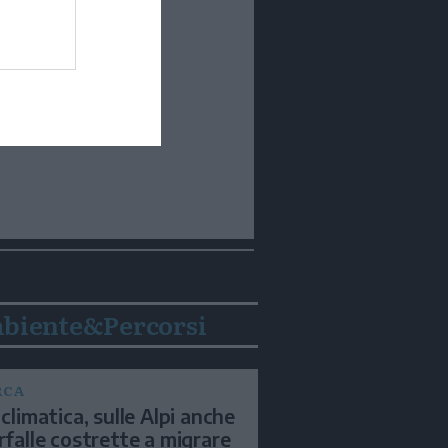
biente&Percorsi
RCA
 climatica, sulle Alpi anche
arfalle costrette a migrare