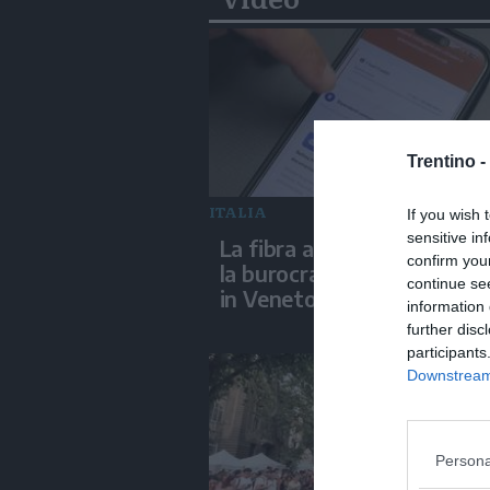
Trentino -
ITALIA
If you wish 
sensitive in
La fibra aiuta l'IA ad abbat
confirm you
la burocrazia, progetto pil
continue se
in Veneto
information 
further disc
participants
Downstream 
Persona