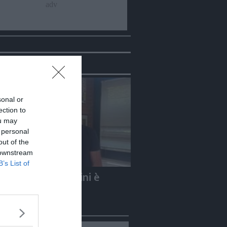
eo
sonal or
ection to
ou may
 personal
out of the
 downstream
B’s List of
e Carletti: «Guccini è
to un Nomade»