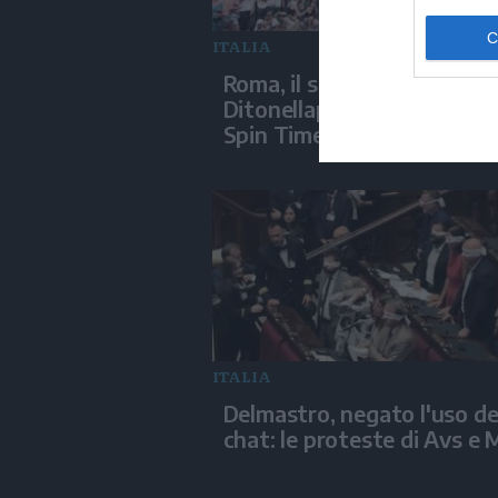
ITALIA
Roma, il sostegno di
Ditonellapiaga agli abitanti
Spin Time
ITALIA
Delmastro, negato l'uso de
chat: le proteste di Avs e 