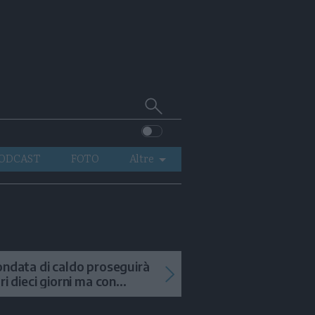
Cerca
su
Trentino
ODCAST
FOTO
Altre
VIDEO
GENERAZIONI
ITALIA-MONDO
ondata di caldo proseguirà
tri dieci giorni ma con
mporali