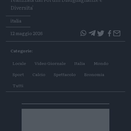
Diversita'
Tags
italia
12 maggio 2026
questo
questo
articolo
articolo
Categorie:
su
su
Whatsapp
Telegram
Locale
Video Giornale
Italia
Mondo
Sport
Calcio
Spettacolo
Economia
Tutti