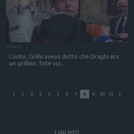
ITALIA
Conte, Grillo aveva detto che Draghi era
un grillino, fate voi...
1
2
3
4
5
6
7
8
9
10
11
precedente
succe
I più letti