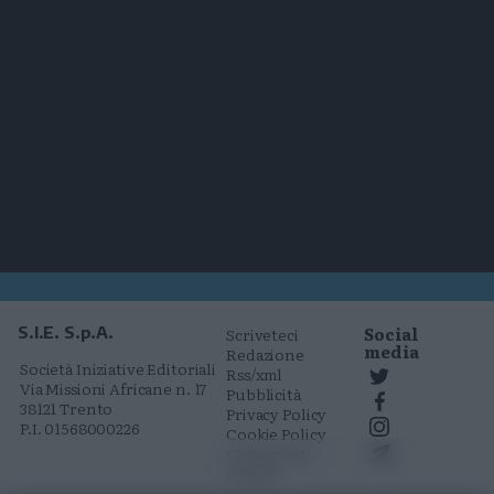
Social
S.I.E. S.p.A.
Scriveteci
media
Redazione
Società Iniziative Editoriali
Rss/xml
Via Missioni Africane n. 17
Pubblicità
38121 Trento
Privacy Policy
P.I. 01568000226
Cookie Policy
Comunicati
stampa