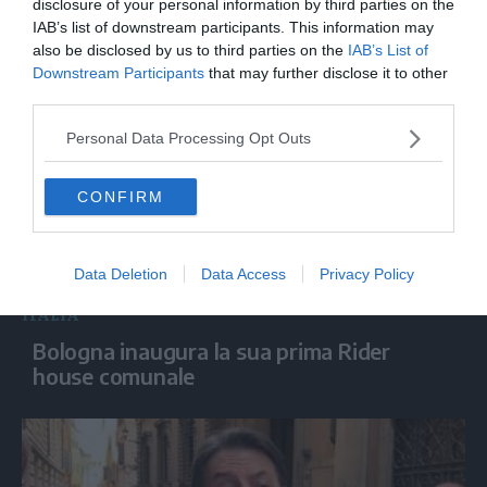
disclosure of your personal information by third parties on the
Milano, soccorre una donna importunata
IAB’s list of downstream participants. This information may
e viene ferito a coltellate
also be disclosed by us to third parties on the
IAB’s List of
Downstream Participants
that may further disclose it to other
third parties.
Personal Data Processing Opt Outs
CONFIRM
Data Deletion
Data Access
Privacy Policy
ITALIA
Bologna inaugura la sua prima Rider
house comunale