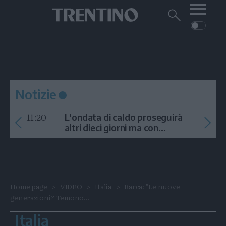
Me
Trentino
Cerca
su
Trentino
Cerca
su
Navigazione
Home
MONTAGNA
Trentino
principale
Facebook
Twitt
I
AMBIENTE
EVENTI
CRONACA
GARDA
CULTURA
PODCAST
Notizie
FOTO
Altre
11:20
L'ondata di caldo proseguirà
VIDEO
altri dieci giorni ma con
temporali
GENERAZIONI
ITALIA-MONDO
Home page
VIDEO
Italia
Barca: "Le nuove
generazioni? Temono...
Italia