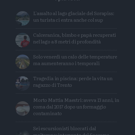
L'assalto al lago glaciale del Sorapiss:
un turista ci entra anche col sup
Calceranica, bimbo e papà recuperati
nel lago a 8 metri di profondità
Solo venerdì un calo delle temperature
ma aumenteranno i temporali
Tragedia in piscina: perde la vita un
ragazzo di Trento
Morto Mattia Maestri: aveva 13 anni, in
coma dal 2017 dopo un formaggio
contaminato
Sei escursionisti bloccati dal
maltempo: intervento del Soccorso