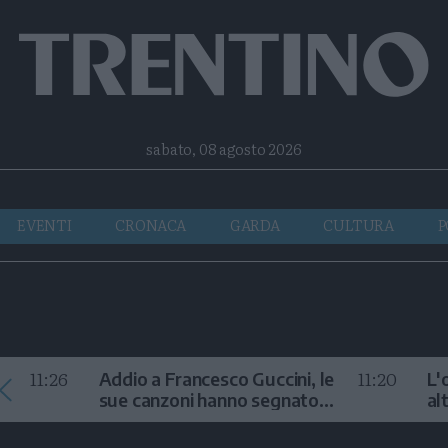
Facebook
Twitter
Instagram
Telegram
RSS
sabato, 08 agosto 2026
EVENTI
CRONACA
GARDA
CULTURA
P
11:26
11:20
Addio a Francesco Guccini, le
L'
sue canzoni hanno segnato
al
la storia
te