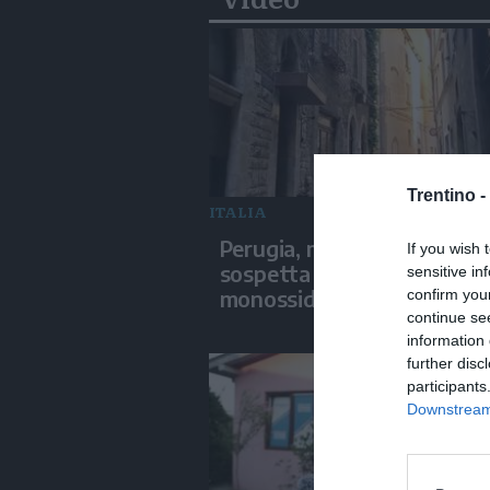
Trentino -
ITALIA
Perugia, muore in albergo 
If you wish 
sospetta intossicazione d
sensitive in
monossido
confirm you
continue se
information 
further disc
participants
Downstream 