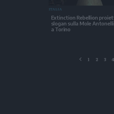
ITALIA
Extinction Rebellion proiet
slogan sulla Mole Antonell
a Torino
1
2
3
precedente