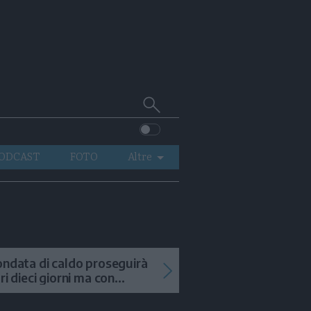
Cerca
su
Trentino
ODCAST
FOTO
Altre
VIDEO
GENERAZIONI
ITALIA-MONDO
ondata di caldo proseguirà
tri dieci giorni ma con
mporali