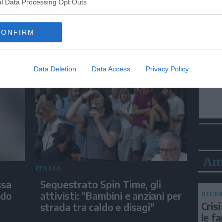
l Data Processing Opt Outs
ITALIA
CONFIRM
 “Ha
Terremoto ai Campi Flegrei, le
ondo
immagini della scossa di
magnitudo 4.7
Data Deletion
Data Access
Privacy Policy
Am
ITALIA
ssa
Sequestrato Spin Time, gli
RICE
udo
attivisti: "Bambini e anziani per
Crisi
strada tra caldo e disagi"
le f