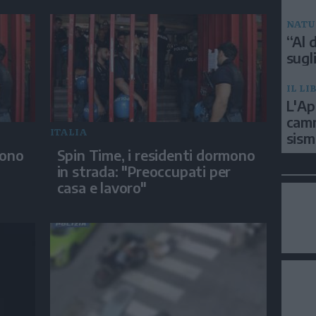
NATU
“Al d
sugli
IL LI
L'Ap
camm
ITALIA
sism
mono
Spin Time, i residenti dormono
in strada: "Preoccupati per
casa e lavoro"