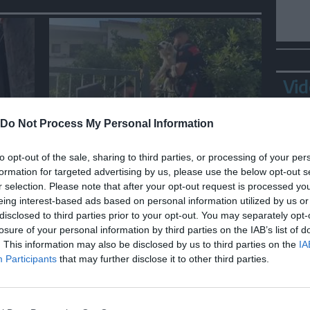
Vid
Do Not Process My Personal Information
ITALIA
per
Sisma ai Campi Flegrei, salvato
to opt-out of the sale, sharing to third parties, or processing of your per
a
un cane bloccato in un edificio
formation for targeted advertising by us, please use the below opt-out s
inagibile
r selection. Please note that after your opt-out request is processed y
eing interest-based ads based on personal information utilized by us or
disclosed to third parties prior to your opt-out. You may separately opt-
losure of your personal information by third parties on the IAB’s list of
Bepp
. This information may also be disclosed by us to third parties on the
IA
sta
Participants
that may further disclose it to other third parties.