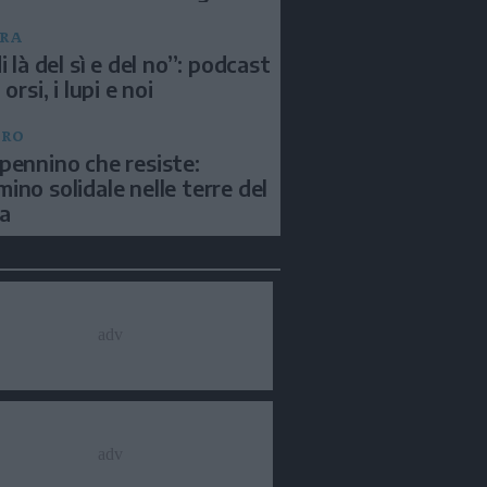
RA
i là del sì e del no”: podcast
 orsi, i lupi e noi
BRO
pennino che resiste:
ino solidale nelle terre del
a