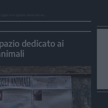
rugia uno spazio dedicato ai...
pazio dedicato ai
animali