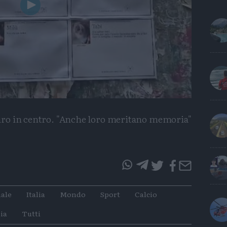
Play
Video
ro in centro. "Anche loro meritano memoria"
questo
questo
articolo
articolo
ale
Italia
Mondo
Sport
Calcio
su
su
Whatsapp
Telegram
ia
Tutti