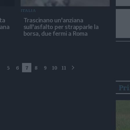
ITALIA
ta
Trascinano un'anziana
iana
sull'asfalto per strapparle la
borsa, due fermi a Roma
4
5
6
7
8
9
10
11
successivo
Pr