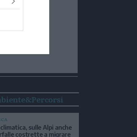
biente&Percorsi
RCA
 climatica, sulle Alpi anche
arfalle costrette a migrare