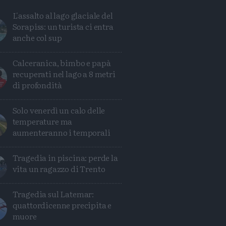
L'assalto al lago glaciale del
Sorapiss: un turista ci entra
anche col sup
Calceranica, bimbo e papà
recuperati nel lago a 8 metri
di profondità
Solo venerdì un calo delle
temperature ma
aumenteranno i temporali
Tragedia in piscina: perde la
Condividi
Condividi
Twitter
Condividi
Mail
vita un ragazzo di Trento
Tragedia sul Latemar:
quattordicenne precipita e
muore