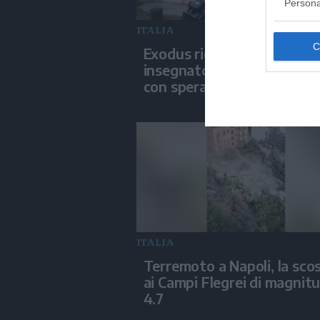
Persona
ITALIA
Exodus ricorda Don Mazzi:
insegnato a guardare il m
con speranza"
ITALIA
Terremoto a Napoli, la sco
ai Campi Flegrei di magnit
4.7