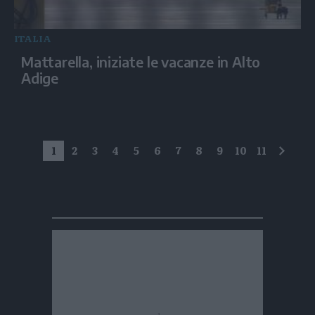
ITALIA
Mattarella, iniziate le vacanze in Alto
Adige
1
2
3
4
5
6
7
8
9
10
11
succe