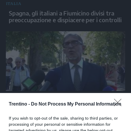
ITALIA
Spagna, gli italiani a Fiumicino divisi tra
preoccupazione e dispiacere per i controlli
ITALIA
Marcinelle, La Russa: "C'è chi in passato
Trentino -
Do Not Process My Personal Information
voltava le spalle a Marcinelle"
If you wish to opt-out of the sale, sharing to third parties, or
processing of your personal or sensitive information for
targeted advertising by us, please use the below opt-out