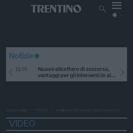
Me
Trentino
Cerca
su
Trentino
Cerca
su
Navigazione
Home
MONTAGNA
Trentino
principale
Facebook
Twitt
I
AMBIENTE
EVENTI
CRONACA
GARDA
CULTURA
PODCAST
Notizie
FOTO
Altre
12:35
Nuovo elicottero di soccorso,
VIDEO
vantaggi per gli interventi in alta
quota
GENERAZIONI
ITALIA-MONDO
Home page
VIDEO
Israele e Finlandia approdano in...
VIDEO