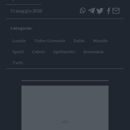
13 maggio 2026
questo
questo
articolo
articolo
Categorie:
su
su
Whatsapp
Telegram
Locale
Video Giornale
Italia
Mondo
Sport
Calcio
Spettacolo
Economia
Tutti