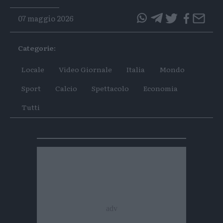
07 maggio 2026
questo
questo
articolo
articolo
Categorie:
su
su
Whatsapp
Telegram
Locale
Video Giornale
Italia
Mondo
Sport
Calcio
Spettacolo
Economia
Tutti