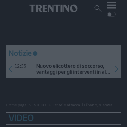
Me
Trentino
Cerca
su
Trentino
Cerca
su
Navigazione
Home
MONTAGNA
Trentino
principale
Facebook
Twitt
I
AMBIENTE
EVENTI
CRONACA
GARDA
CULTURA
PODCAST
Notizie
FOTO
Altre
12:35
Nuovo elicottero di soccorso,
VIDEO
vantaggi per gli interventi in alta
quota
GENERAZIONI
ITALIA-MONDO
Home page
VIDEO
Israele attacca il Libano, si scava...
VIDEO