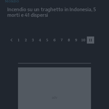
MONDO
Incendio su un traghetto in Indonesia, 5
morti e 41 dispersi
1
2
3
4
5
6
7
8
9
10
11
precedente