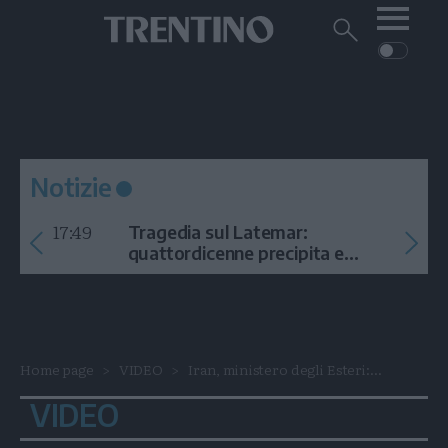
Me
Trentino
Cerca
su
Trentino
Cerca
su
Navigazione
Home
MONTAGNA
Trentino
principale
Facebook
Twitt
I
AMBIENTE
EVENTI
CRONACA
GARDA
CULTURA
PODCAST
Notizie
FOTO
Altre
17:49
Tragedia sul Latemar:
VIDEO
quattordicenne precipita e
muore
GENERAZIONI
ITALIA-MONDO
Home page
VIDEO
Iran, ministero degli Esteri:...
VIDEO