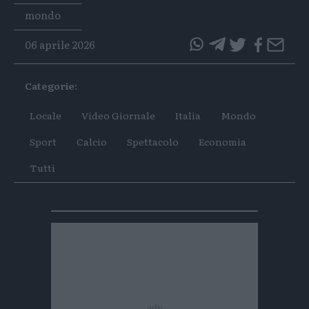
Tags
mondo
06 aprile 2026
questo
questo
articolo
articolo
Categorie:
su
su
Whatsapp
Telegram
Locale
Video Giornale
Italia
Mondo
Sport
Calcio
Spettacolo
Economia
Tutti