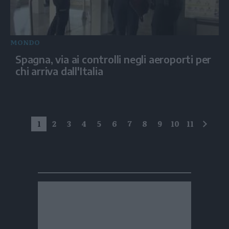
MONDO
Spagna, via ai controlli negli aeroporti per
chi arriva dall'Italia
1
2
3
4
5
6
7
8
9
10
11
succe