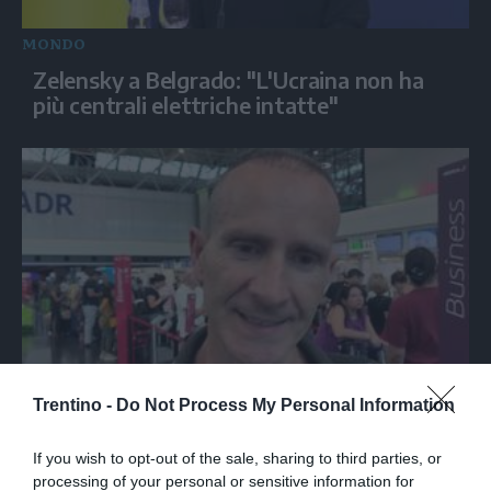
MONDO
Zelensky a Belgrado: "L'Ucraina non ha
più centrali elettriche intatte"
ITALIA
Trentino -
Do Not Process My Personal Information
Spagna, gli italiani a Fiumicino divisi tra
preoccupazione e dispiacere per i controlli
If you wish to opt-out of the sale, sharing to third parties, or
processing of your personal or sensitive information for