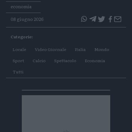
Tags
economia
08 giugno 2026
questo
questo
articolo
articolo
Categorie:
su
su
Whatsapp
Telegram
Locale
Video Giornale
Italia
Mondo
Sport
Calcio
Spettacolo
Economia
Tutti