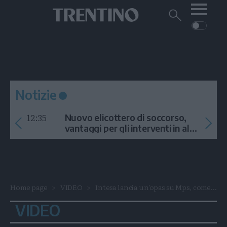
Me
Trentino
Cerca
su
Trentino
Cerca
su
Navigazione
Home
MONTAGNA
Trentino
principale
Facebook
Twitt
I
AMBIENTE
EVENTI
CRONACA
GARDA
CULTURA
PODCAST
Notizie
FOTO
Altre
12:35
Nuovo elicottero di soccorso,
VIDEO
vantaggi per gli interventi in alta
quota
GENERAZIONI
ITALIA-MONDO
Home page
VIDEO
Intesa lancia un'opas su Mps, come...
VIDEO