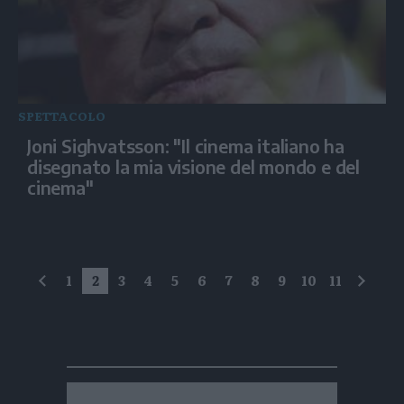
SPETTACOLO
Joni Sighvatsson: "Il cinema italiano ha
disegnato la mia visione del mondo e del
cinema"
1
2
3
4
5
6
7
8
9
10
11
precedente
succe