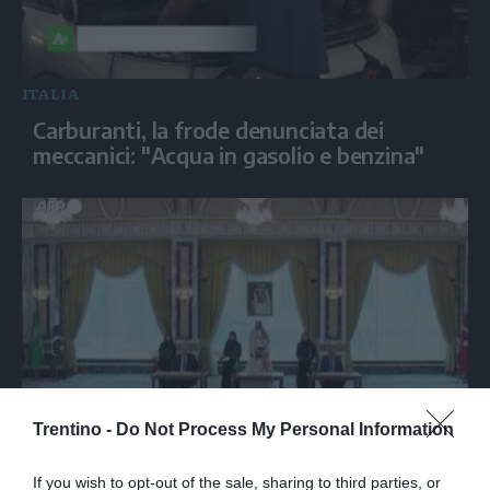
ITALIA
Carburanti, la frode denunciata dei
meccanici: "Acqua in gasolio e benzina"
Trentino -
Do Not Process My Personal Information
MONDO
Firmato patto sulla difesa tra Turchia,
If you wish to opt-out of the sale, sharing to third parties, or