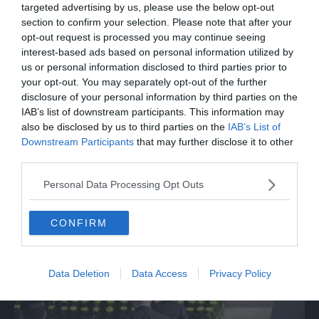
da osteria attraverso le culture
targeted advertising by us, please use the below opt-out
section to confirm your selection. Please note that after your
opt-out request is processed you may continue seeing
interest-based ads based on personal information utilized by
us or personal information disclosed to third parties prior to
your opt-out. You may separately opt-out of the further
disclosure of your personal information by third parties on the
IAB’s list of downstream participants. This information may
also be disclosed by us to third parties on the
IAB’s List of
Downstream Participants
that may further disclose it to other
third parties.
Personal Data Processing Opt Outs
SPETTACOLO
Guccini: "C'è un tempo per i matrimoni e
CONFIRM
un tempo per i funerali"
Data Deletion
Data Access
Privacy Policy