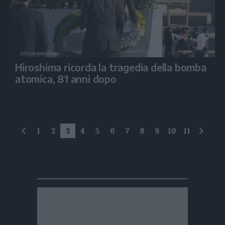
Hiroshima ricorda la tragedia della bomba
atomica, 81 anni dopo
1
2
3
4
5
6
7
8
9
10
11
precedente
succe