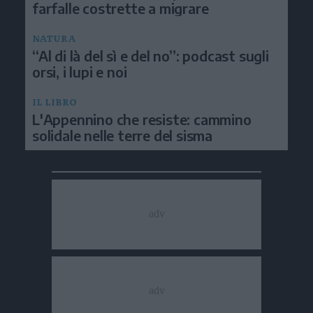
farfalle costrette a migrare
NATURA
“Al di là del sì e del no”: podcast sugli
orsi, i lupi e noi
IL LIBRO
L'Appennino che resiste: cammino
solidale nelle terre del sisma