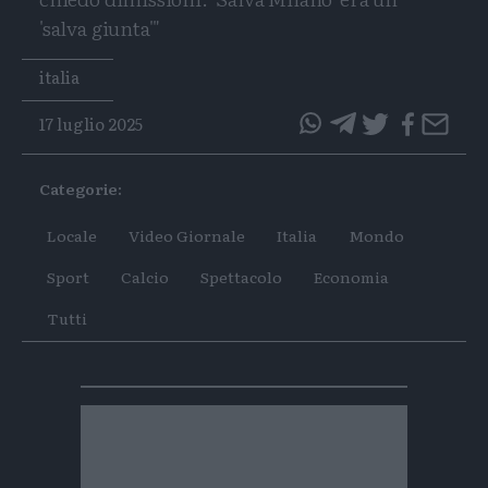
'salva giunta'"
Tags
italia
17 luglio 2025
questo
questo
articolo
articolo
Categorie:
su
su
Whatsapp
Telegram
Locale
Video Giornale
Italia
Mondo
Sport
Calcio
Spettacolo
Economia
Tutti