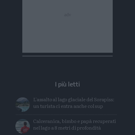
I più letti
L'assalto al lago glaciale del Sorapiss:
un turista ci entra anche col sup
Calceranica, bimbo e papà recuperati
nel lago a 8 metri di profondità