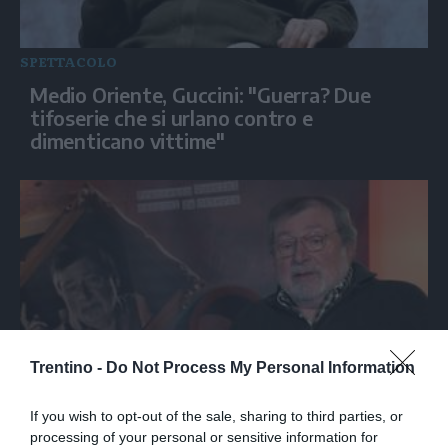
SPETTACOLO
Medio Oriente, Guccini: "Guerra? Due
tifoserie che si urlano contro e
dimenticano vittime"
Trentino -
Do Not Process My Personal Information
SPETTACOLO
If you wish to opt-out of the sale, sharing to third parties, or
Francesco Guccini racconta le sue canzoni
processing of your personal or sensitive information for