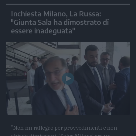
Inchiesta Milano, La Russa:
"Giunta Sala ha dimostrato di
essere inadeguata"
Play
Video
"Non mi rallegro per provvedimenti e non
chiedo dimissioni. 'Salva Milano' era un