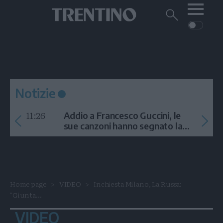
Me
Trentino
Cerca
su
Trentino
Cerca
su
Navigazione
Home
MONTAGNA
Trentino
principale
Facebook
Twitt
I
AMBIENTE
EVENTI
CRONACA
GARDA
CULTURA
PODCAST
Notizie
FOTO
Altre
11:26
Addio a Francesco Guccini, le
VIDEO
sue canzoni hanno segnato la
storia
GENERAZIONI
ITALIA-MONDO
Home page
VIDEO
Inchiesta Milano, La Russa:
"Giunta...
VIDEO