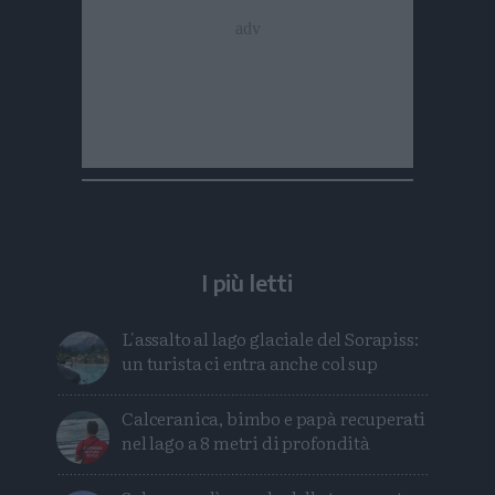
I più letti
L'assalto al lago glaciale del Sorapiss:
un turista ci entra anche col sup
Calceranica, bimbo e papà recuperati
nel lago a 8 metri di profondità