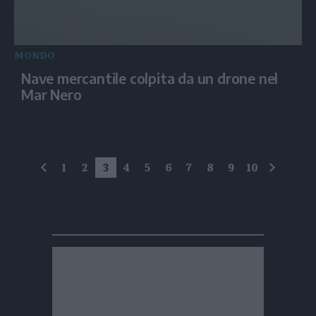
MONDO
Nave mercantile colpita da un drone nel
Mar Nero
1
2
3
4
5
6
7
8
9
10
precedente
succes