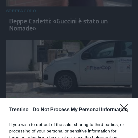
SPETTACOLO
Beppe Carletti: «Guccini è stato un
Nomade»
ECONOMIA
Trentino -
Do Not Process My Personal Information
Sottoscritte le convenzioni Fibercop-
Invitalia, fibra ottica per 477 mila civici
If you wish to opt-out of the sale, sharing to third parties, or
processing of your personal or sensitive information for
targeted advertising by us, please use the below opt-out