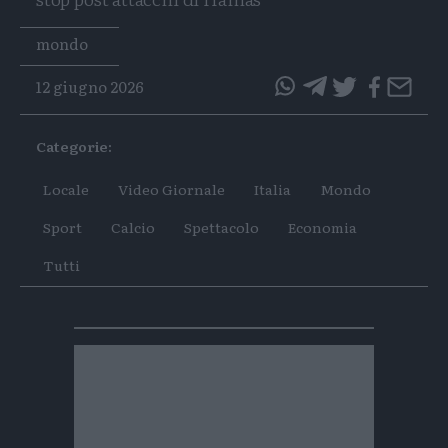
Tags
mondo
12 giugno 2026
questo
questo
articolo
articolo
Categorie:
su
su
Whatsapp
Telegram
Locale
Video Giornale
Italia
Mondo
Sport
Calcio
Spettacolo
Economia
Tutti