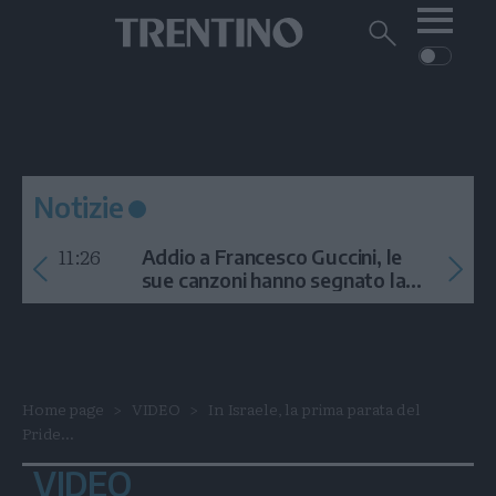
Me
Trentino
Cerca
su
Trentino
Cerca
su
Navigazione
Home
MONTAGNA
Trentino
principale
Facebook
Twitt
I
AMBIENTE
EVENTI
CRONACA
GARDA
CULTURA
PODCAST
Notizie
FOTO
Altre
11:26
Addio a Francesco Guccini, le
VIDEO
sue canzoni hanno segnato la
storia
GENERAZIONI
ITALIA-MONDO
Home page
VIDEO
In Israele, la prima parata del
Pride...
VIDEO