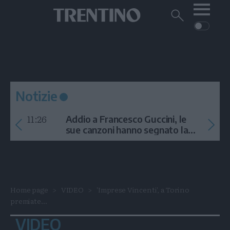
Me
Trentino
Cerca
su
Trentino
Cerca
su
Navigazione
Home
MONTAGNA
Trentino
principale
Facebook
Twitt
I
AMBIENTE
EVENTI
CRONACA
GARDA
CULTURA
PODCAST
Notizie
FOTO
Altre
11:26
Addio a Francesco Guccini, le
VIDEO
sue canzoni hanno segnato la
storia
GENERAZIONI
ITALIA-MONDO
Home page
VIDEO
'Imprese Vincenti', a Torino
premiate...
VIDEO