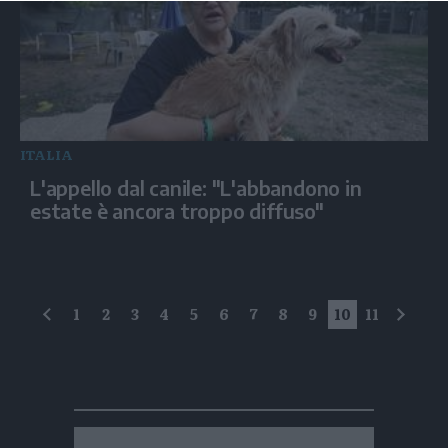
ITALIA
L'appello dal canile: "L'abbandono in
estate è ancora troppo diffuso"
1
2
3
4
5
6
7
8
9
10
11
precedente
succe