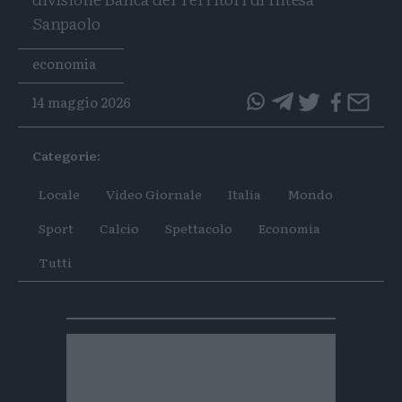
Sanpaolo
Tags
economia
14 maggio 2026
questo
questo
articolo
articolo
Categorie:
su
su
Whatsapp
Telegram
Locale
Video Giornale
Italia
Mondo
Sport
Calcio
Spettacolo
Economia
Tutti