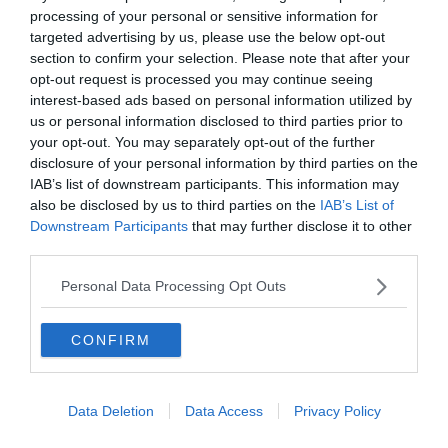
Delmastro, protesta del M5s in Aula:
processing of your personal or sensitive information for
"Aprite la cassaforte, fuori le chat"
targeted advertising by us, please use the below opt-out
section to confirm your selection. Please note that after your
opt-out request is processed you may continue seeing
interest-based ads based on personal information utilized by
us or personal information disclosed to third parties prior to
your opt-out. You may separately opt-out of the further
disclosure of your personal information by third parties on the
IAB’s list of downstream participants. This information may
also be disclosed by us to third parties on the
IAB’s List of
Downstream Participants
that may further disclose it to other
third parties.
Personal Data Processing Opt Outs
ITALIA
Caso Maiorana, la madre: "Nessun caso di
CONFIRM
scomparsa va archiviato"
Data Deletion
Data Access
Privacy Policy