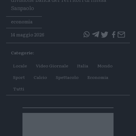
Sanpaolo
Tags
economia
14 maggio 2026
questo
questo
articolo
articolo
Categorie:
su
su
Whatsapp
Telegram
Locale
Video Giornale
Italia
Mondo
Sport
Calcio
Spettacolo
Economia
Tutti