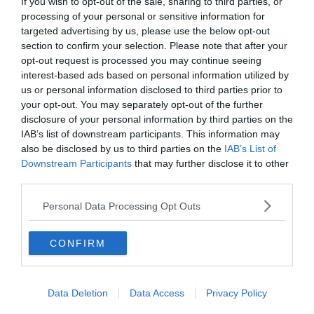
If you wish to opt-out of the sale, sharing to third parties, or
persona coinvolta
processing of your personal or sensitive information for
targeted advertising by us, please use the below opt-out
section to confirm your selection. Please note that after your
opt-out request is processed you may continue seeing
interest-based ads based on personal information utilized by
us or personal information disclosed to third parties prior to
your opt-out. You may separately opt-out of the further
disclosure of your personal information by third parties on the
IAB’s list of downstream participants. This information may
also be disclosed by us to third parties on the
IAB’s List of
Downstream Participants
that may further disclose it to other
third parties.
SPETTACOLO
Personal Data Processing Opt Outs
"Il mestiere", Lo Cascio anti-eroe nel
lavoro più strano del mondo
CONFIRM
Data Deletion
Data Access
Privacy Policy