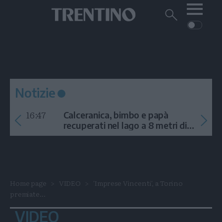
Me
Trentino
Cerca
su
Trentino
Cerca
su
Navigazione
Home
MONTAGNA
Trentino
principale
Facebook
Twitt
I
AMBIENTE
EVENTI
CRONACA
GARDA
CULTURA
PODCAST
Notizie
FOTO
Altre
16:47
Calceranica, bimbo e papà
VIDEO
recuperati nel lago a 8 metri di
profondità
GENERAZIONI
ITALIA-MONDO
Home page
VIDEO
'Imprese Vincenti', a Torino
premiate...
VIDEO