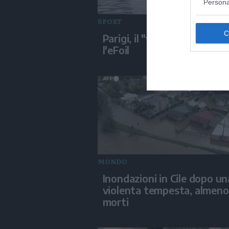
Persona
SPORT
Parigi, il "volo" sulla Senna
l'eFoil
MONDO
Inondazioni in Cile dopo un
violenta tempesta, almeno
morti