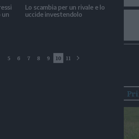
ressi
Lo scambia per un rivale e lo
o un
uccide investendolo
4
5
6
7
8
9
10
11
successivo
Pr