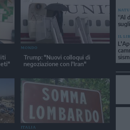
NATU
“Al d
sugli
IL LI
L'Ap
MONDO
camm
sism
iti
Trump: "Nuovi colloqui di
ieti"
negoziazione con l'Iran"
ITALIA