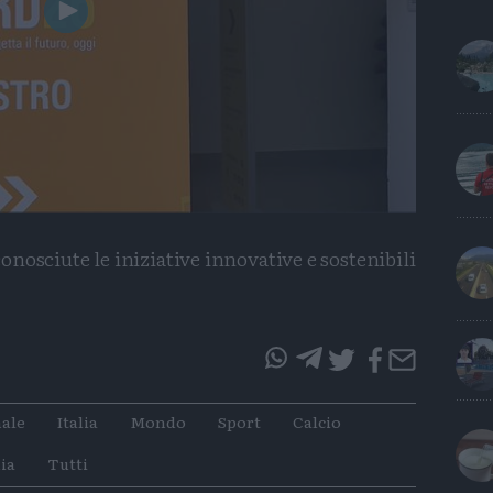
Play
Video
nosciute le iniziative innovative e sostenibili
questo
questo
articolo
articolo
ale
Italia
Mondo
Sport
Calcio
su
su
Whatsapp
Telegram
ia
Tutti