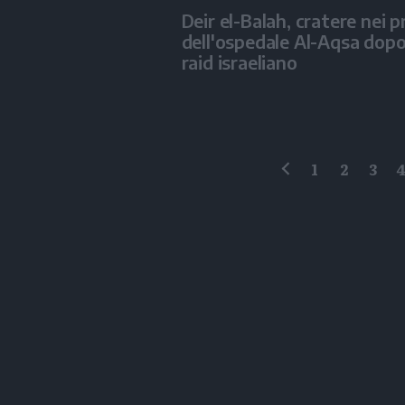
Deir el-Balah, cratere nei p
dell'ospedale Al-Aqsa dop
raid israeliano
1
2
3
precedente