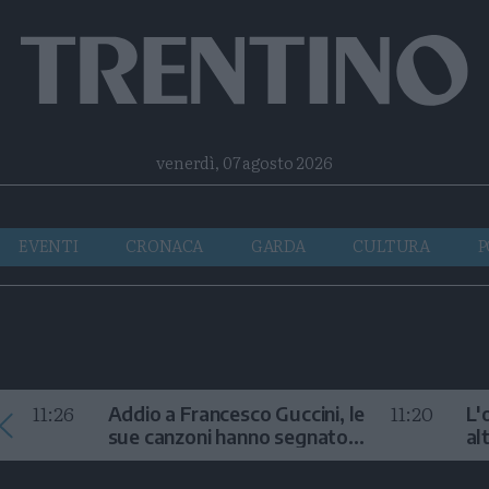
Facebook
Twitter
Instagram
Telegram
RSS
venerdì, 07 agosto 2026
EVENTI
CRONACA
GARDA
CULTURA
P
11:26
11:20
Addio a Francesco Guccini, le
L'
sue canzoni hanno segnato
al
la storia
te