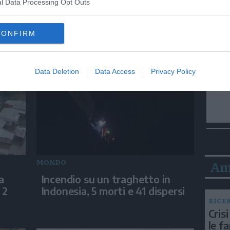
l Data Processing Opt Outs
MONDO
CONFIRM
 con
Stati Uniti, la devastazione
dopo gli incendi a Spokane
Data Deletion
Data Access
Privacy Policy
MONDO
Am
a
Incendio su un traghetto in
 2
Indonesia, 5 morti e 41 dispersi
RICE
Crisi
le f