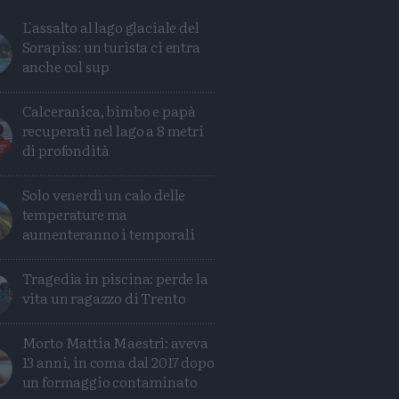
L'assalto al lago glaciale del
Sorapiss: un turista ci entra
anche col sup
Calceranica, bimbo e papà
recuperati nel lago a 8 metri
di profondità
Solo venerdì un calo delle
temperature ma
aumenteranno i temporali
Tragedia in piscina: perde la
Condividi
Condividi
Twitter
Condividi
Mail
vita un ragazzo di Trento
Morto Mattia Maestri: aveva
13 anni, in coma dal 2017 dopo
un formaggio contaminato