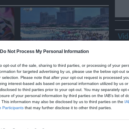
Vid
Do Not Process My Personal Information
MONDO
Corea del Nord, spiagge
to opt-out of the sale, sharing to third parties, or processing of your per
inano
affollate durante l'ondata di
formation for targeted advertising by us, please use the below opt-out s
aro
caldo
r selection. Please note that after your opt-out request is processed y
eing interest-based ads based on personal information utilized by us or
disclosed to third parties prior to your opt-out. You may separately opt-
losure of your personal information by third parties on the IAB’s list of
Bepp
. This information may also be disclosed by us to third parties on the
IA
sta
Participants
that may further disclose it to other third parties.