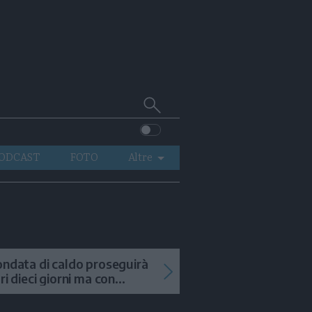
Cerca
su
Trentino
ODCAST
FOTO
Altre
VIDEO
GENERAZIONI
ITALIA-MONDO
ondata di caldo proseguirà
tri dieci giorni ma con
mporali