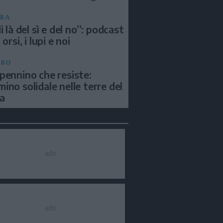
RA
i là del sì e del no”: podcast
 orsi, i lupi e noi
BRO
pennino che resiste:
ino solidale nelle terre del
a