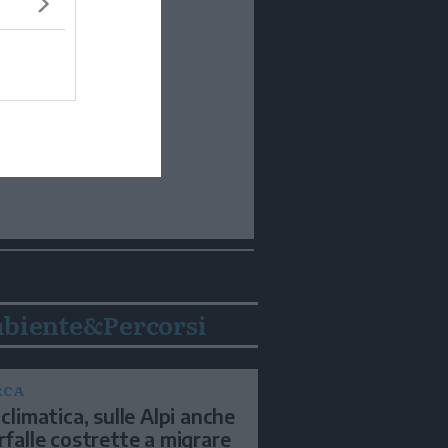
biente&Percorsi
RCA
 climatica, sulle Alpi anche
arfalle costrette a migrare