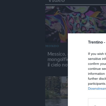
Trentino -
MONDO
Messico, centinaia di
If you wish 
mongolfiere di carta illum
sensitive in
il cielo notturno di Patzcu
confirm you
continue se
information 
further disc
participants
Downstream 