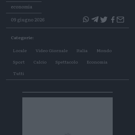
Tags
economia
09 giugno 2026
questo
questo
articolo
articolo
Categorie:
su
su
Whatsapp
Telegram
Locale
Video Giornale
Italia
Mondo
Sport
Calcio
Spettacolo
Economia
Tutti