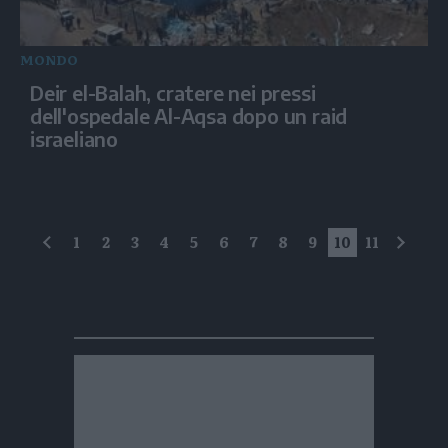
MONDO
Deir el-Balah, cratere nei pressi
dell'ospedale Al-Aqsa dopo un raid
israeliano
1
2
3
4
5
6
7
8
9
10
11
precedente
succe