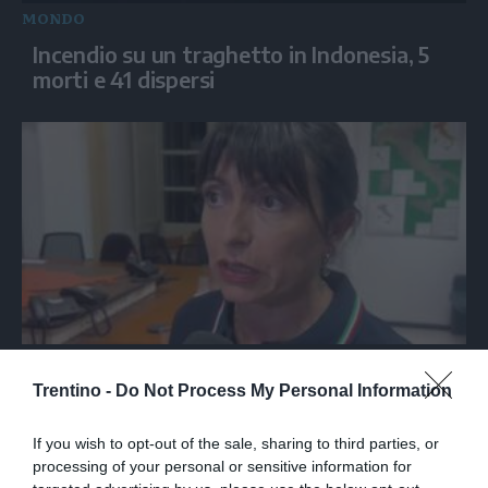
MONDO
Incendio su un traghetto in Indonesia, 5
morti e 41 dispersi
ITALIA
Trentino -
Do Not Process My Personal Information
Proietti: "Sei morti e 34 feriti
nell'incidente sulla Terni-Rieti"
If you wish to opt-out of the sale, sharing to third parties, or
processing of your personal or sensitive information for