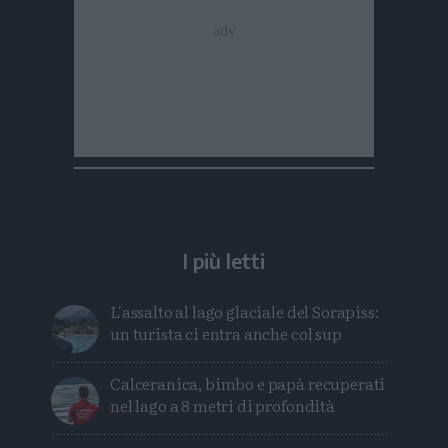
I più letti
L'assalto al lago glaciale del Sorapiss:
un turista ci entra anche col sup
Calceranica, bimbo e papà recuperati
nel lago a 8 metri di profondità