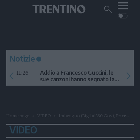
Me
Trentino
Cerca
su
Trentino
Cerca
su
Navigazione
Home
MONTAGNA
Trentino
principale
Facebook
Twitt
I
AMBIENTE
EVENTI
CRONACA
GARDA
CULTURA
PODCAST
Notizie
FOTO
Altre
11:26
Addio a Francesco Guccini, le
VIDEO
sue canzoni hanno segnato la
storia
GENERAZIONI
ITALIA-MONDO
Home page
VIDEO
Imbrogno (Digital360 Gov), Pnrr...
VIDEO