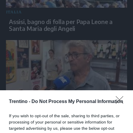
ITALIA
Assisi, bagno di folla per Papa Leone a
Santa Maria degli Angeli
Trentino -
Do Not Process My Personal Information
Nella trattoria bolognese dove Guccini
tirava tardi: «Qua viveva di notte»
If you wish to opt-out of the sale, sharing to third parties, or
processing of your personal or sensitive information for
targeted advertising by us, please use the below opt-out