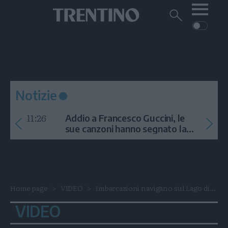
Me
Trentino
Cerca
su
Trentino
Cerca
su
Navigazione
Home
MONTAGNA
Trentino
principale
Facebook
Twitt
I
AMBIENTE
EVENTI
CRONACA
GARDA
CULTURA
PODCAST
Notizie
FOTO
Altre
11:26
Addio a Francesco Guccini, le
VIDEO
sue canzoni hanno segnato la
storia
GENERAZIONI
ITALIA-MONDO
Home page
VIDEO
Imbarcazioni navigano sul Lago di...
VIDEO