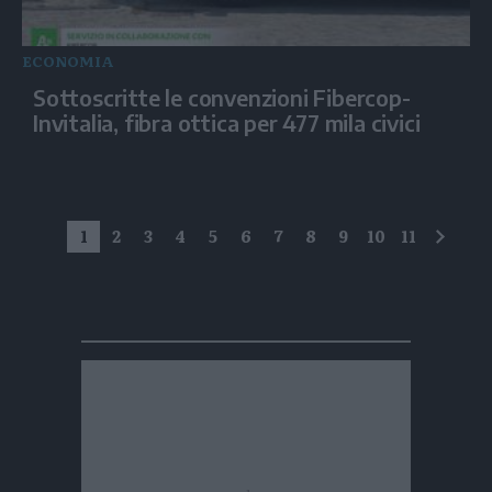
ECONOMIA
Sottoscritte le convenzioni Fibercop-
Invitalia, fibra ottica per 477 mila civici
1
2
3
4
5
6
7
8
9
10
11
succe