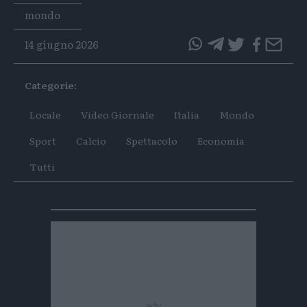
Tags
mondo
14 giugno 2026
questo
questo
articolo
articolo
Categorie:
su
su
Whatsapp
Telegram
Locale
Video Giornale
Italia
Mondo
Sport
Calcio
Spettacolo
Economia
Tutti