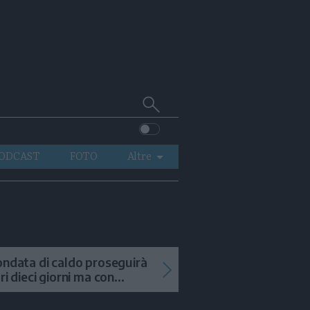
Cerca
su
Trentino
ODCAST
FOTO
Altre
VIDEO
GENERAZIONI
ITALIA-MONDO
ondata di caldo proseguirà
tri dieci giorni ma con
mporali