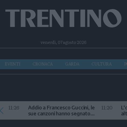
Facebook
Twitter
Instagram
Telegram
RSS
venerdì, 07 agosto 2026
EVENTI
CRONACA
GARDA
CULTURA
P
11:26
11:20
Addio a Francesco Guccini, le
L'
sue canzoni hanno segnato
al
la storia
te