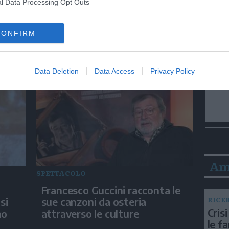
l Data Processing Opt Outs
ITALIA
CONFIRM
 un
Papa Leone acclamato dai
giovani ad Assisi: cori e
applausi
Data Deletion
Data Access
Privacy Policy
Am
SPETTACOLO
Francesco Guccini racconta le
RICE
si
sue canzoni da osteria
Crisi
no
attraverso le culture
le f