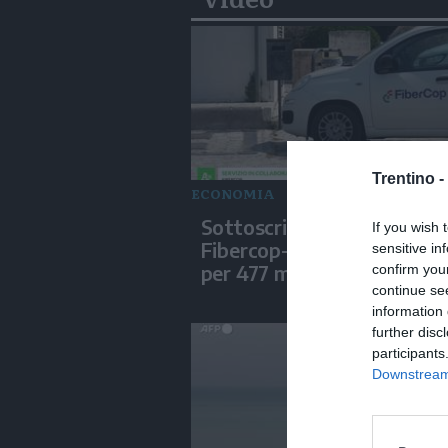
Trentino -
ECONOMIA
Sottoscritte le convenzion
If you wish 
Fibercop-Invitalia, fibra ot
sensitive in
per 477 mila civici
confirm you
continue se
information 
further disc
participants
Downstream 