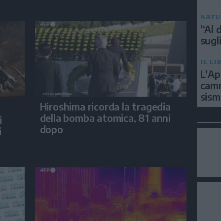
NATU
“Al d
sugli
IL LI
L'Ap
camm
sism
Hiroshima ricorda la tragedia
della bomba atomica, 81 anni
i
dopo
i