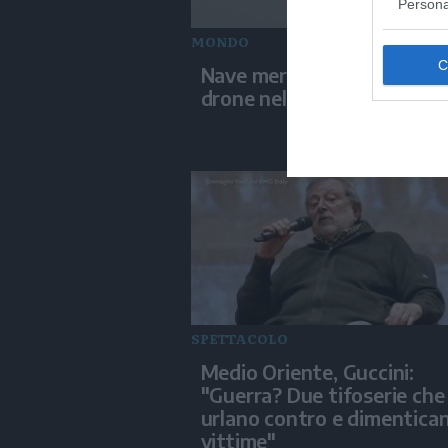
Persona
MONDO
Nave mercantile colpita da
drone nel Mar Nero
SPETTACOLO
Medio Oriente, Guccini:
"Guerra? Due tifoserie che 
urlano contro e dimentica
vittime"