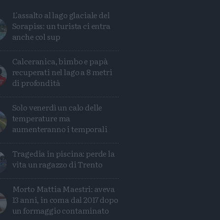
L'assalto al lago glaciale del
Sorapiss: un turista ci entra
anche col sup
Calceranica, bimbo e papà
recuperati nel lago a 8 metri
di profondità
Solo venerdì un calo delle
temperature ma
aumenteranno i temporali
Tragedia in piscina: perde la
Condividi
Condividi
Twitter
Condividi
Mail
vita un ragazzo di Trento
Morto Mattia Maestri: aveva
13 anni, in coma dal 2017 dopo
un formaggio contaminato