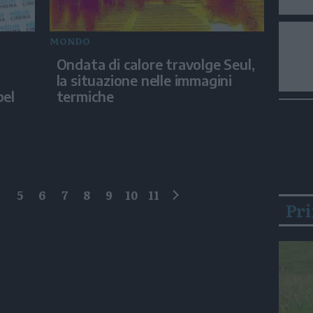
MONDO
Ondata di calore travolge Seul,
la situazione nelle immagini
bel
termiche
4
5
6
7
8
9
10
11
Pr
successivo