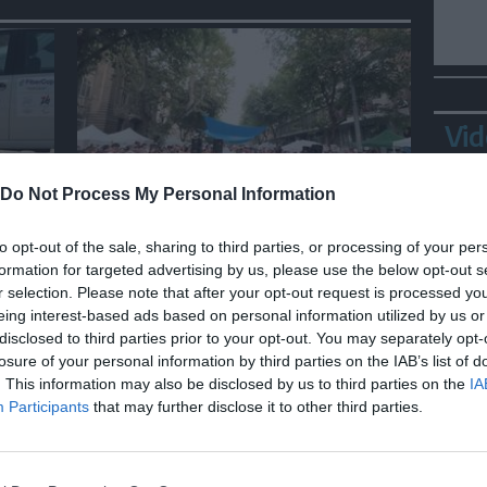
Vid
Do Not Process My Personal Information
ITALIA
i
Roma, il sostegno di
to opt-out of the sale, sharing to third parties, or processing of your per
tica
Ditonellapiaga agli abitanti di
formation for targeted advertising by us, please use the below opt-out s
Spin Time
r selection. Please note that after your opt-out request is processed y
eing interest-based ads based on personal information utilized by us or
disclosed to third parties prior to your opt-out. You may separately opt-
losure of your personal information by third parties on the IAB’s list of
Bepp
. This information may also be disclosed by us to third parties on the
IA
sta
Participants
that may further disclose it to other third parties.