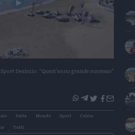
Play
Video
lo Sport Desimio: “Quest’anno grande successo”
questo
questo
articolo
articolo
ale
Italia
Mondo
Sport
Calcio
su
su
Whatsapp
Telegram
ia
Tutti