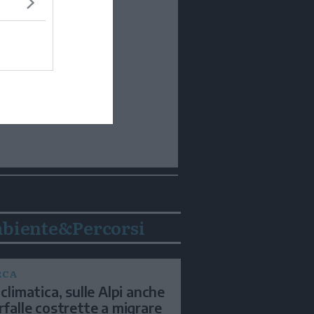
biente&Percorsi
RCA
 climatica, sulle Alpi anche
arfalle costrette a migrare