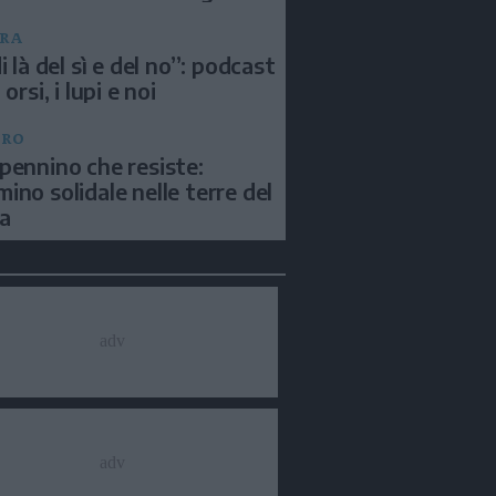
RA
i là del sì e del no”: podcast
 orsi, i lupi e noi
BRO
pennino che resiste:
ino solidale nelle terre del
a