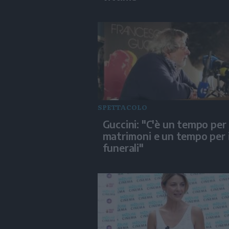
SPETTACOLO
Guccini: "C'è un tempo per 
matrimoni e un tempo per 
funerali"