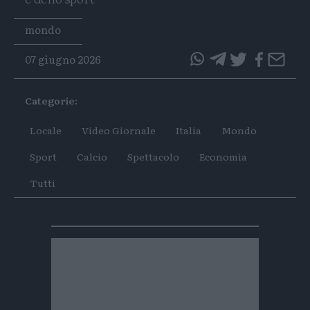
Tags
mondo
07 giugno 2026
questo
questo
articolo
articolo
Categorie:
su
su
Whatsapp
Telegram
Locale
Video Giornale
Italia
Mondo
Sport
Calcio
Spettacolo
Economia
Tutti