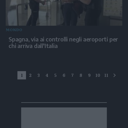
MONDO
Spagna, via ai controlli negli aeroporti per
chi arriva dall'Italia
1
2
3
4
5
6
7
8
9
10
11
succe