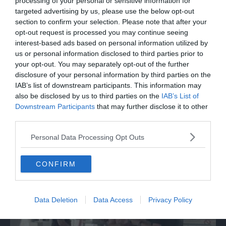
processing of your personal or sensitive information for
targeted advertising by us, please use the below opt-out
section to confirm your selection. Please note that after your
opt-out request is processed you may continue seeing
interest-based ads based on personal information utilized by
us or personal information disclosed to third parties prior to
your opt-out. You may separately opt-out of the further
disclosure of your personal information by third parties on the
IAB’s list of downstream participants. This information may
also be disclosed by us to third parties on the
IAB’s List of
Downstream Participants
that may further disclose it to other
third parties.
ITALIA
Marcinelle, La Russa: "C'è chi in passato
Personal Data Processing Opt Outs
voltava le spalle a Marcinelle"
CONFIRM
Data Deletion
Data Access
Privacy Policy