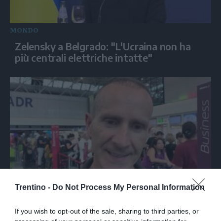
MONDO
Zelensky a Belgrado: "L'Ucraina non ha
più centrali elettriche intatte"
ITALIA
Trentino -
Do Not Process My Personal Information
Spagna, gli italiani a Fiumicino divisi tra
preoccupazione e dispiacere per i controlli
If you wish to opt-out of the sale, sharing to third parties, or