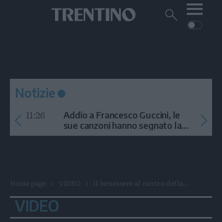
Me
Trentino
Cerca
su
Trentino
Cerca
su
Navigazione
Home
MONTAGNA
Trentino
principale
Facebook
Twitt
I
AMBIENTE
EVENTI
CRONACA
GARDA
CULTURA
PODCAST
Notizie
FOTO
Altre
11:26
Addio a Francesco Guccini, le
VIDEO
sue canzoni hanno segnato la
storia
GENERAZIONI
ITALIA-MONDO
Home page
VIDEO
Il benessere al centro della...
VIDEO