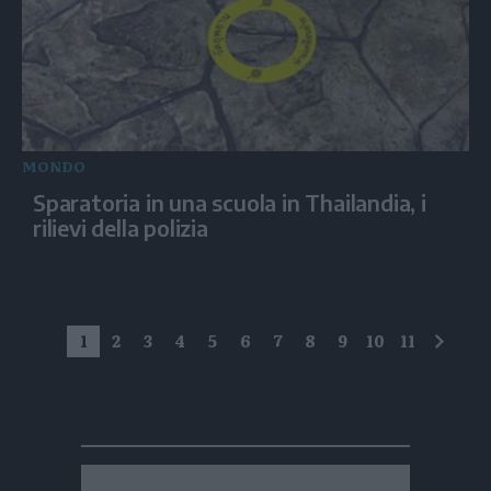
MONDO
Sparatoria in una scuola in Thailandia, i
rilievi della polizia
1
2
3
4
5
6
7
8
9
10
11
succe