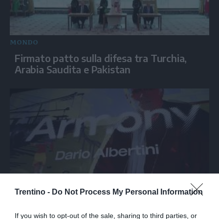
MONDO
Firmato patto sulla difesa tra Turchia,
Arabia Saudita e Pakistan
Trentino -
Do Not Process My Personal Information
SPETTACOLO
Armony, Mastandrea diretto da Albertini
If you wish to opt-out of the sale, sharing to third parties, or