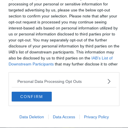
presenta la sua famiglia diversa ma felice
processing of your personal or sensitive information for
targeted advertising by us, please use the below opt-out
section to confirm your selection. Please note that after your
opt-out request is processed you may continue seeing
interest-based ads based on personal information utilized by
us or personal information disclosed to third parties prior to
your opt-out. You may separately opt-out of the further
disclosure of your personal information by third parties on the
IAB’s list of downstream participants. This information may
also be disclosed by us to third parties on the
IAB’s List of
Downstream Participants
that may further disclose it to other
third parties.
SPETTACOLO
Personal Data Processing Opt Outs
Joni Sighvatsson: "Il cinema italiano ha
disegnato la mia visione del mondo e del
cinema"
CONFIRM
Data Deletion
Data Access
Privacy Policy