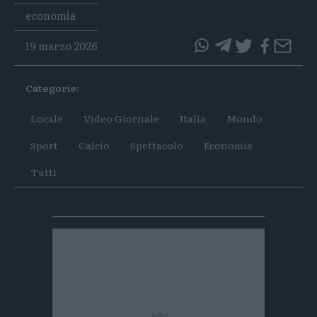
Tags
economia
19 marzo 2026
questo
questo
articolo
articolo
Categorie:
su
su
Whatsapp
Telegram
Locale
Video Giornale
Italia
Mondo
Sport
Calcio
Spettacolo
Economia
Tutti