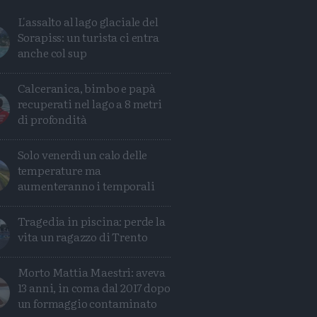
L'assalto al lago glaciale del
Sorapiss: un turista ci entra
anche col sup
Calceranica, bimbo e papà
recuperati nel lago a 8 metri
di profondità
Solo venerdì un calo delle
temperature ma
aumenteranno i temporali
Tragedia in piscina: perde la
Condividi
Condividi
Twitter
Condividi
Mail
vita un ragazzo di Trento
Morto Mattia Maestri: aveva
13 anni, in coma dal 2017 dopo
un formaggio contaminato