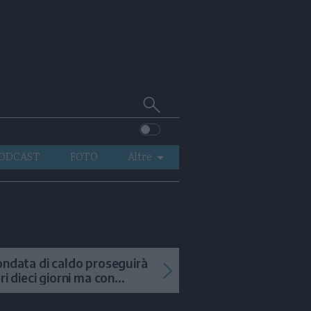
Cerca
su
Trentino
ODCAST
FOTO
Altre
VIDEO
GENERAZIONI
ITALIA-MONDO
ondata di caldo proseguirà
tri dieci giorni ma con
mporali