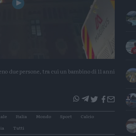
Play
Video
eno due persone, tra cui un bambino di 11 anni
questo
questo
articolo
articolo
ale
Italia
Mondo
Sport
Calcio
su
su
Whatsapp
Telegram
ia
Tutti