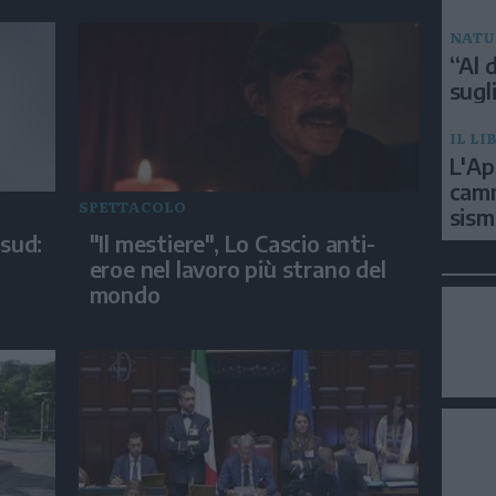
NATU
“Al d
sugli
IL LI
L'Ap
camm
SPETTACOLO
sism
 sud:
"Il mestiere", Lo Cascio anti-
eroe nel lavoro più strano del
mondo