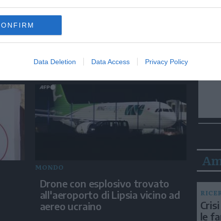
ITALIA
CONFIRM
o
Incendi ancora attivi nel
Lametino, Canadair in azione
Data Deletion
Data Access
Privacy Policy
Am
MONDO
Drone con esplosivo trovato
RICE
all'aeroporto di Lipsia vicino ad
Crisi
aereo ucraino
le f