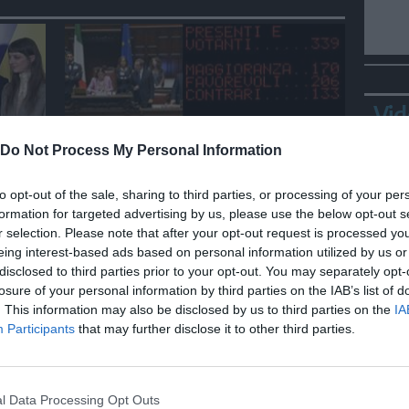
Vid
Do Not Process My Personal Information
ITALIA
to opt-out of the sale, sharing to third parties, or processing of your per
rna
Delmastro, la Camera nega alla
formation for targeted advertising by us, please use the below opt-out s
Procura l'acquisizione delle
r selection. Please note that after your opt-out request is processed y
chat
eing interest-based ads based on personal information utilized by us or
disclosed to third parties prior to your opt-out. You may separately opt-
losure of your personal information by third parties on the IAB’s list of
. This information may also be disclosed by us to third parties on the
IA
Bepp
Participants
that may further disclose it to other third parties.
sta
l Data Processing Opt Outs