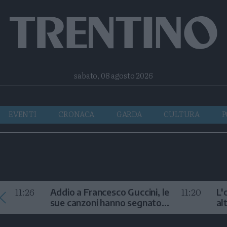
Facebook
Twitter
Instagram
Telegram
RSS
sabato, 08 agosto 2026
EVENTI
CRONACA
GARDA
CULTURA
P
11:26
11:20
Addio a Francesco Guccini, le
L'
sue canzoni hanno segnato
al
la storia
te