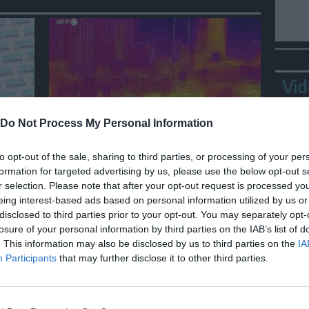
Vid
Do Not Process My Personal Information
MONDO
Ondata di calore travolge Seul,
to opt-out of the sale, sharing to third parties, or processing of your per
la situazione nelle immagini
formation for targeted advertising by us, please use the below opt-out s
bel
termiche
r selection. Please note that after your opt-out request is processed y
eing interest-based ads based on personal information utilized by us or
disclosed to third parties prior to your opt-out. You may separately opt-
losure of your personal information by third parties on the IAB’s list of
Bepp
. This information may also be disclosed by us to third parties on the
IA
sta
Participants
that may further disclose it to other third parties.