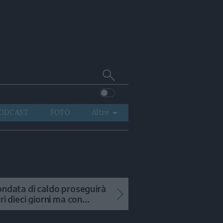
Cerca
su
Trentino
ODCAST
FOTO
Altre
VIDEO
GENERAZIONI
ITALIA-MONDO
ondata di caldo proseguirà
tri dieci giorni ma con
mporali