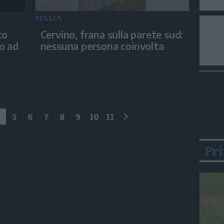
ITALIA
to
Cervino, frana sulla parete sud:
no ad
nessuna persona coinvolta
4
5
6
7
8
9
10
11
successivo
Pr