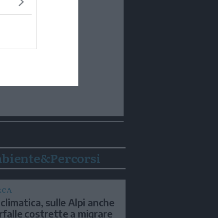
biente&Percorsi
RCA
 climatica, sulle Alpi anche
arfalle costrette a migrare