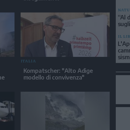
NATU
“Al d
sugli
IL LI
L'Ap
camm
sism
ITALIA
Kompatscher: "Alto Adige
ne
modello di convivenza"