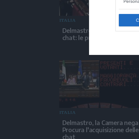
Persona
ITALIA
Delmastro, negato l'uso de
chat: le proteste di Avs e 
ITALIA
Delmastro, la Camera nega 
Procura l'acquisizione delle
chat