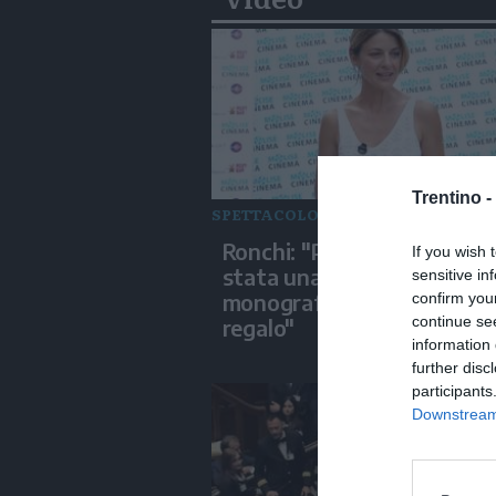
Trentino -
SPETTACOLO
Ronchi: "Per me il cinema è
If you wish 
stata una passione,
sensitive in
monografia dedicata è un 
confirm you
continue se
regalo"
information 
further disc
participants
Downstream 