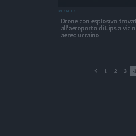
MONDO
Drone con esplosivo trova
all'aeroporto di Lipsia vici
aereo ucraino
1
2
3
precedente