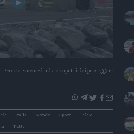
Play
Video
. Pronte evacuazioni e rimpatri dei passeggeri
questo
questo
articolo
articolo
ale
Italia
Mondo
Sport
Calcio
su
su
Whatsapp
Telegram
ia
Tutti