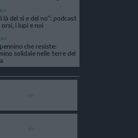
RA
i là del sì e del no”: podcast
 orsi, i lupi e noi
BRO
pennino che resiste:
ino solidale nelle terre del
a