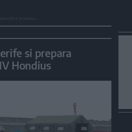
enerife si prepara...
erife si prepara
 MV Hondius