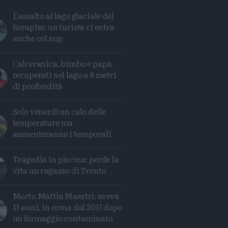
L'assalto al lago glaciale del
Sorapiss: un turista ci entra
anche col sup
Calceranica, bimbo e papà
recuperati nel lago a 8 metri
di profondità
Solo venerdì un calo delle
temperature ma
aumenteranno i temporali
Tragedia in piscina: perde la
Condividi
Condividi
Twitter
Condividi
Mail
vita un ragazzo di Trento
Morto Mattia Maestri: aveva
13 anni, in coma dal 2017 dopo
un formaggio contaminato