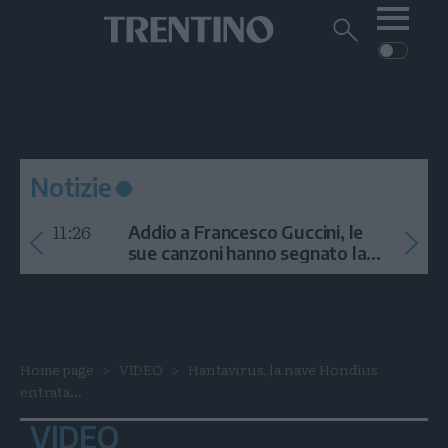
Me
Trentino
Cerca
su
Trentino
Cerca
su
Navigazione
Home
MONTAGNA
Trentino
principale
Facebook
Twitt
I
AMBIENTE
EVENTI
CRONACA
GARDA
CULTURA
PODCAST
Notizie
FOTO
Altre
11:26
Addio a Francesco Guccini, le
VIDEO
sue canzoni hanno segnato la
storia
GENERAZIONI
ITALIA-MONDO
Home page
VIDEO
Hantavirus, la nave Hondius
entrata...
VIDEO