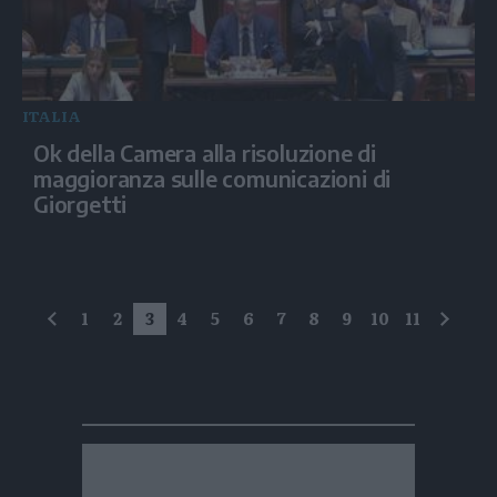
ITALIA
Ok della Camera alla risoluzione di
maggioranza sulle comunicazioni di
Giorgetti
1
2
3
4
5
6
7
8
9
10
11
precedente
succe