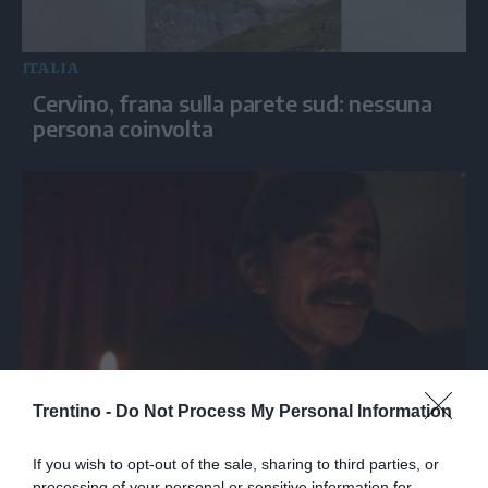
ITALIA
Cervino, frana sulla parete sud: nessuna
persona coinvolta
SPETTACOLO
Trentino -
Do Not Process My Personal Information
"Il mestiere", Lo Cascio anti-eroe nel
lavoro più strano del mondo
If you wish to opt-out of the sale, sharing to third parties, or
processing of your personal or sensitive information for