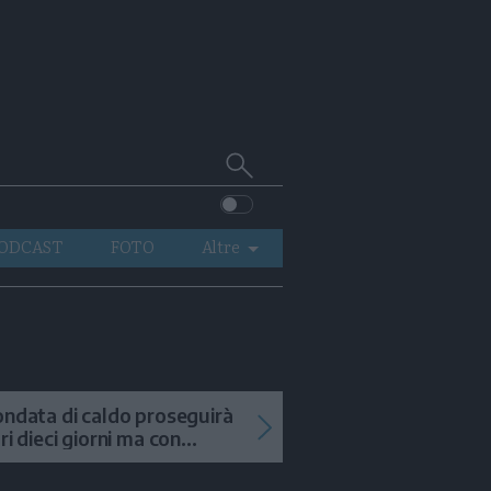
Cerca
su
Trentino
ODCAST
FOTO
Altre
VIDEO
GENERAZIONI
ITALIA-MONDO
ondata di caldo proseguirà
tri dieci giorni ma con
mporali