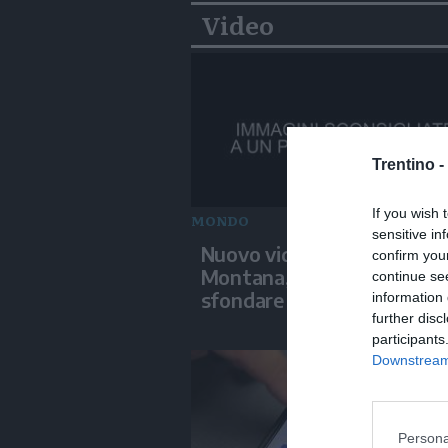
Video
Trentino -
If you wish 
MONDO
sensitive in
Nuovo video su Crans-
confirm you
Montana, i giovani cercano
continue se
sfondare le vetrate
information 
further disc
participants
Downstream 
Persona