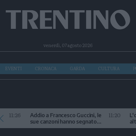
Facebook
Twitter
Instagram
Telegram
RSS
venerdì, 07 agosto 2026
EVENTI
CRONACA
GARDA
CULTURA
P
11:26
11:20
Addio a Francesco Guccini, le
L'
sue canzoni hanno segnato
al
la storia
te