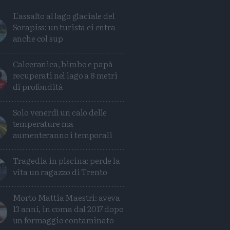
L'assalto al lago glaciale del
Sorapiss: un turista ci entra
anche col sup
Calceranica, bimbo e papà
recuperati nel lago a 8 metri
di profondità
Solo venerdì un calo delle
temperature ma
aumenteranno i temporali
Tragedia in piscina: perde la
vita un ragazzo di Trento
Condividi
Condividi
Twitter
Condividi
Mail
Morto Mattia Maestri: aveva
13 anni, in coma dal 2017 dopo
un formaggio contaminato