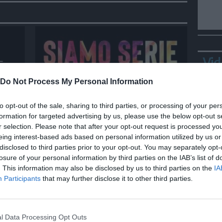
Vid
Do Not Process My Personal Information
to opt-out of the sale, sharing to third parties, or processing of your per
SPETTACOLO
formation for targeted advertising by us, please use the below opt-out s
Siamo Serie: L'estate nei tuoi
r selection. Please note that after your opt-out request is processed y
 di
occhi, Attitudini: nessuna, The
eing interest-based ads based on personal information utilized by us or
bear
disclosed to third parties prior to your opt-out. You may separately opt-
losure of your personal information by third parties on the IAB’s list of
. This information may also be disclosed by us to third parties on the
IA
Bepp
Participants
that may further disclose it to other third parties.
sta
l Data Processing Opt Outs