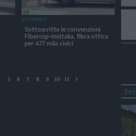
ECONOMIA
Sottoscritte le convenzioni
Fibercop-Invitalia, fibra ottica
per 477 mila civici
4
5
6
7
8
9
10
11
successivo
Pr