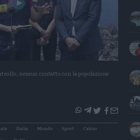
Play
Video
ntrollo, nessun contatto con la popolazione
questo
questo
articolo
articolo
ale
Italia
Mondo
Sport
Calcio
su
su