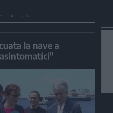
vacuata la nave a...
cuata la nave a
 asintomatici"