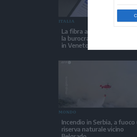
ITALIA
La fibra aiuta l'IA ad abbat
la burocrazia, progetto pil
in Veneto
MONDO
Incendio in Serbia, a fuoco
riserva naturale vicino
Belgrado