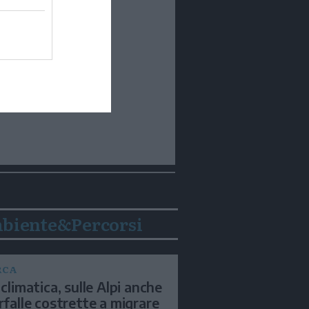
biente&Percorsi
RCA
 climatica, sulle Alpi anche
arfalle costrette a migrare