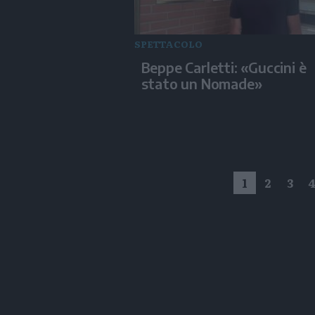
SPETTACOLO
Beppe Carletti: «Guccini è
stato un Nomade»
1
2
3