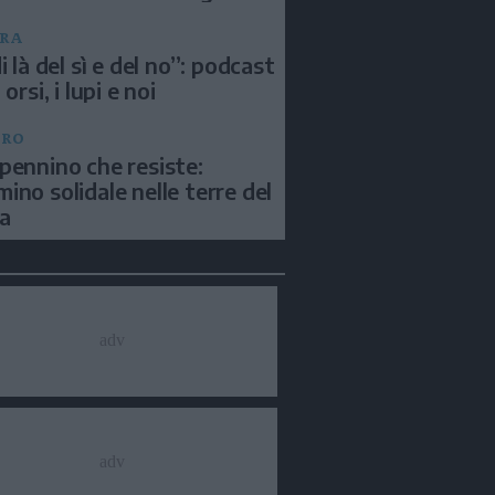
RA
i là del sì e del no”: podcast
 orsi, i lupi e noi
BRO
pennino che resiste:
ino solidale nelle terre del
a