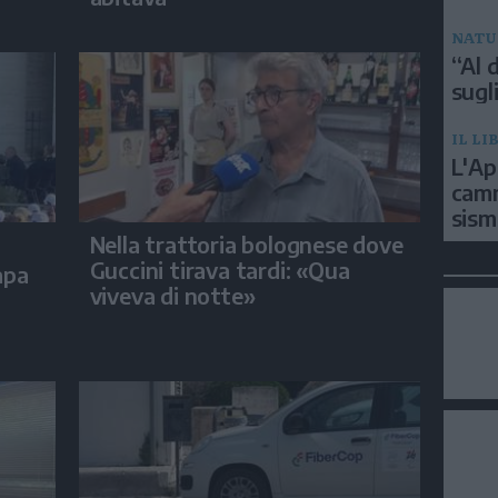
NATU
“Al d
sugli
IL LI
L'Ap
camm
sism
Nella trattoria bolognese dove
Guccini tirava tardi: «Qua
apa
viveva di notte»